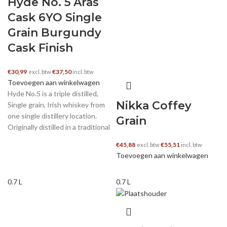
Hyde No. 5 Aras
Cask 6YO Single
Grain Burgundy
Cask Finish
€
30,99
€
37,50
excl. btw
incl. btw
Toevoegen aan winkelwagen
Hyde No.5 is a triple distilled,
Nikka Coffey
Single grain, Irish whiskey from
one single distillery location.
Grain
Originally distilled in a traditional
€
45,88
€
55,51
excl. btw
incl. btw
Toevoegen aan winkelwagen
0.7 L
0.7 L