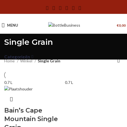
MENU
€
0,00
Single Grain
Categorieën
Home
Winkel
Single Grain
0.7 L
0.7 L
Bain’s Cape
Mountain Single