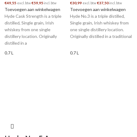
€
49,55
€
59,95
€
30,99
€
37,50
excl. btw
incl. btw
excl. btw
incl. btw
Toevoegen aan winkelwagen
Toevoegen aan winkelwagen
Hyde Cask Strength is a triple
Hyde No.3 is a triple distilled,
distilled, Single grain, Irish
Single grain, Irish whiskey from
whiskey from one single
one single distillery location.
distillery location. Originally
Originally distilled in a traditional
distilled in a
0.7 L
0.7 L