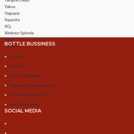
Yakso
Yaguara
Xquisito
XQ
Ximinez-Spinola
Xibal
BOTTLE BUSSINESS
Xellent
Cookies
Account
Mijn bestellingen
Algemene voorwaarden
Drink Verantwoord!
Merk aanmelden
SOCIAL MEDIA