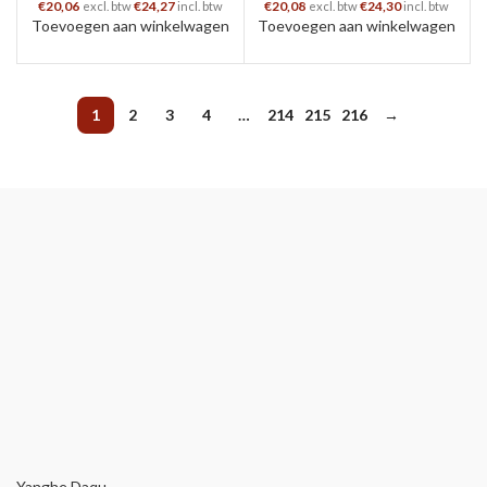
€
20,06
€
24,27
€
20,08
€
24,30
excl. btw
incl. btw
excl. btw
incl. btw
Toevoegen aan winkelwagen
Toevoegen aan winkelwagen
1
2
3
4
…
214
215
216
→
Yanghe Daqu