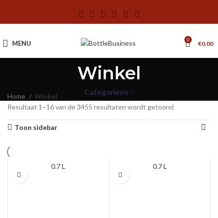
0
MENU
€
0,00
Winkel
Categorieën
Home
Winkel
Resultaat 1–16 van de 3455 resultaten wordt getoond
Toon sidebar
0.7 L
0.7 L