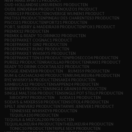
NEW MAKE SPIRIT
1 PRODUCT
OUD-HOLLANDSE LIKEUREN
35 PRODUCTEN
OUDE JENEVER
64 PRODUCTEN
OUZO
1 PRODUCT
OVERIG
19 PRODUCTEN
OVERIGE WIJNEN
1 PRODUCT
PASTIS
3 PRODUCTEN
PINEAU DES CHARENTES
3 PRODUCTEN
PISCO
21 PRODUCTEN
PORT
21 PRODUCTEN
PORT, SHERRY & MADEIRA
38 PRODUCTEN
POX
1 PRODUCT
PREMIX
12 PRODUCTEN
PREMIX & READY TO DRINK
32 PRODUCTEN
PROEFPAKKET COGNAC
1 PRODUCT
PROEFPAKKET GIN
2 PRODUCTEN
PROEFPAKKET RUM
2 PRODUCTEN
PROEFPAKKET WHISKY
5 PRODUCTEN
PROEFPAKKETTEN
10 PRODUCTEN
PROSECCO
4 PRODUCTEN
PUREE
2 PRODUCTEN
RAICILLA
0 PRODUCTEN
RAKI
1 PRODUCT
READY TO DRINK COCKTAILS
22 PRODUCTEN
ROGGE JENEVER
8 PRODUCTEN
RUM
359 PRODUCTEN
RUM & CACHACA
340 PRODUCTEN
RUMLIKEUR
6 PRODUCTEN
RYE WHISKY
16 PRODUCTEN
SAKE
4 PRODUCTEN
SAMBUCA
12 PRODUCTEN
SAPPEN
24 PRODUCTEN
SHERRY
14 PRODUCTEN
SINGLE GRAIN
10 PRODUCTEN
SINGLE MALT
306 PRODUCTEN
SINGLE POT STILL
9 PRODUCTEN
SIROOP
97 PRODUCTEN
SODA
11 PRODUCTEN
SODA'S & MIXERS
58 PRODUCTEN
SOTOL
4 PRODUCTEN
SPELT JENEVER
2 PRODUCTEN
TARWE JENEVER
1 PRODUCT
TENNESSEE WHISKEY
8 PRODUCTEN
TEQUILA
130 PRODUCTEN
TEQUILA & MEZCAL
200 PRODUCTEN
TEQUILALIKEUR
4 PRODUCTEN
THEELIKEUR
4 PRODUCTEN
TONIC
10 PRODUCTEN
TRIPLE SEC
9 PRODUCTEN