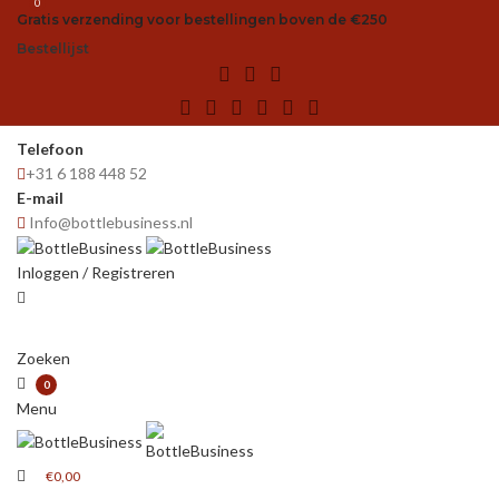
0
Gratis verzending voor bestellingen boven de €250
Bestellijst
Telefoon
+31 6 188 448 52
E-mail
Info@bottlebusiness.nl
Inloggen / Registreren
Zoeken
0
Menu
€
0,00