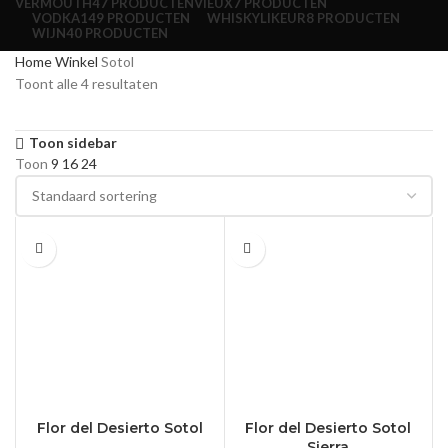
VERMOUTH
47 PRODUCTEN
VIEUX
7 PRODUCTEN
VODKA
149 PRODUCTEN
WHISKYLIKEUR
8 PRODUCTEN
WIJN
40 PRODUCTEN
Home
Winkel
Sotol
Toont alle 4 resultaten
Toon sidebar
Toon
9
16
24
0.7 L
0.7 L
Flor del Desierto Sotol
Flor del Desierto Sotol
Sierra