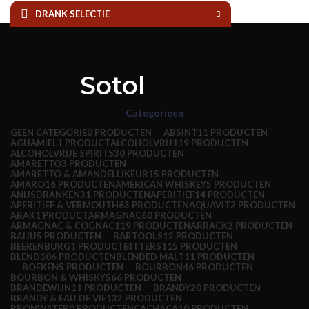
DRANK SELECTIE
HET PROEFLOKAAL
PROEVERIJEN
EVENEMENTEN
VOOR DE HORECA
OVER ONS
CONTACT
Sotol
Categorieën
GEEN CATEGORIE
0 PRODUCTEN
ABSINT
11 PRODUCTEN
AGUAMIEL
1 PRODUCT
ALCOHOLVRIJ
119 PRODUCTEN
ALCOHOLVRIJE SPIRITS
30 PRODUCTEN
AMARETTO
3 PRODUCTEN
AMARETTO & AMANDELLIKEUR
15 PRODUCTEN
AMARO
16 PRODUCTEN
AMERICAN WHISKEY
5 PRODUCTEN
ANIJSDRANKEN
31 PRODUCTEN
APERITIEF
14 PRODUCTEN
APERITIEF & VERMOUTH
63 PRODUCTEN
AQUAVIT
2 PRODUCTEN
ARAK
1 PRODUCT
ARMAGNAC
60 PRODUCTEN
ARMAGNAC & COGNAC
119 PRODUCTEN
ARRACK
2 PRODUCTEN
BAIJU
5 PRODUCTEN
BARTOOLS
12 PRODUCTEN
BEERENBURG
1 PRODUCT
BITTERS
115 PRODUCTEN
BLEND
106 PRODUCTEN
BLENDED MALT
11 PRODUCTEN
BOEKEN
5 PRODUCTEN
BOURBON
46 PRODUCTEN
BOURBON & WHISKY
566 PRODUCTEN
BRANDEWIJN
11 PRODUCTEN
BRANDY
20 PRODUCTEN
BRANDY & EAU DE VIE
132 PRODUCTEN
BRONWATER
0 PRODUCTEN
CACHACA
10 PRODUCTEN