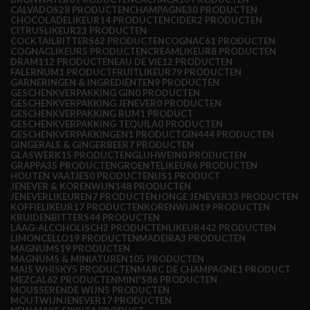
CALVADOS
28 PRODUCTEN
CHAMPAGNE
30 PRODUCTEN
CHOCOLADELIKEUR
14 PRODUCTEN
CIDER
2 PRODUCTEN
CITRUSLIKEUR
23 PRODUCTEN
COCKTAILBITTERS
62 PRODUCTEN
COGNAC
61 PRODUCTEN
COGNACLIKEUR
5 PRODUCTEN
CREAMLIKEUR
8 PRODUCTEN
DRAM1
12 PRODUCTEN
EAU DE VIE
12 PRODUCTEN
FALERNUM
1 PRODUCT
FRUITLIKEUR
79 PRODUCTEN
GARNERINGEN & INGREDIËNTEN
9 PRODUCTEN
GESCHENKVERPAKKING GIN
0 PRODUCTEN
GESCHENKVERPAKKING JENEVER
0 PRODUCTEN
GESCHENKVERPAKKING RUM
1 PRODUCT
GESCHENKVERPAKKING TEQUILA
0 PRODUCTEN
GESCHENKVERPAKKINGEN
1 PRODUCT
GIN
444 PRODUCTEN
GINGERALE & GINGERBEER
7 PRODUCTEN
GLASWERK
15 PRODUCTEN
GLUHWEIN
0 PRODUCTEN
GRAPPA
35 PRODUCTEN
GROENTELIKEUR
6 PRODUCTEN
HOUTEN VAATJES
0 PRODUCTEN
IJS
1 PRODUCT
JENEVER & KORENWIJN
148 PRODUCTEN
JENEVERLIKEUREN
7 PRODUCTEN
JONGE JENEVER
33 PRODUCTEN
KOFFIELIKEUR
17 PRODUCTEN
KORENWIJN
19 PRODUCTEN
KRUIDENBITTERS
44 PRODUCTEN
LAAG-ALCOHOLISCH
2 PRODUCTEN
LIKEUR
442 PRODUCTEN
LIMONCELLO
19 PRODUCTEN
MADEIRA
3 PRODUCTEN
MAGNUMS
19 PRODUCTEN
MAGNUMS & MINIATUREN
105 PRODUCTEN
MAIS WHISKY
5 PRODUCTEN
MARC DE CHAMPAGNE
1 PRODUCT
MEZCAL
62 PRODUCTEN
MINI'S
86 PRODUCTEN
MOUSSERENDE WIJN
5 PRODUCTEN
MOUTWIJNJENEVER
17 PRODUCTEN