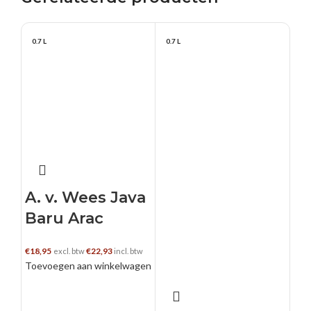
0.7 L
0.7 L
0.7
A. v. Wees Java
Ch
Baru Arac
R
€
18,95
€
22,93
€
20,
excl. btw
incl. btw
Toevoegen aan winkelwagen
Toe