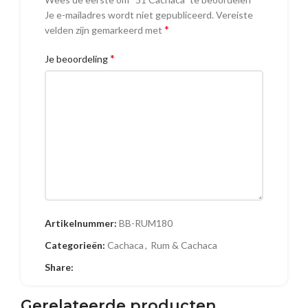
Je e-mailadres wordt niet gepubliceerd.
Vereiste
*
velden zijn gemarkeerd met
*
Je beoordeling
Naam
Artikelnummer:
BB-RUM180
Categorieën:
Cachaca
,
Rum & Cachaca
Share:
E-mail
Gerelateerde producten