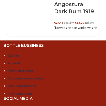
Angostura
Dark Rum 1919
€
27,44
€
33,20
excl. btw
incl. btw
Toevoegen aan winkelwagen
BOTTLE BUSSINESS
Cookies
Account
Mijn bestellingen
Algemene voorwaarden
Drink Verantwoord!
Merk aanmelden
SOCIAL MEDIA