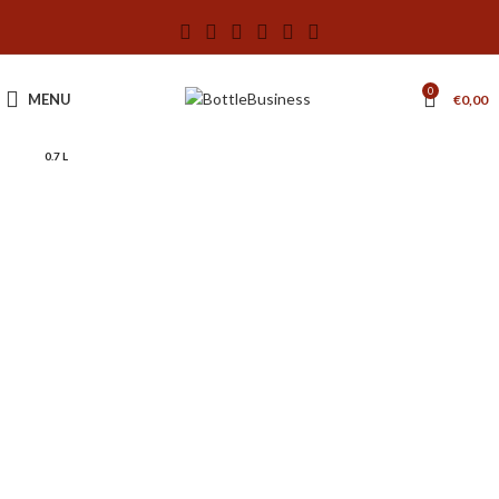
0
MENU
€
0,00
0.7 L