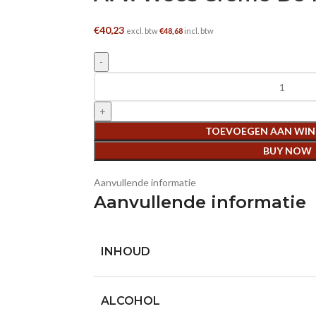
€
40,23
excl. btw
€
48,68
incl. btw
A. v. Wees Creme De Kaneel 10YO aantal
TOEVOEGEN AAN WI
BUY NOW
Aanvullende informatie
Aanvullende informatie
INHOUD
ALCOHOL