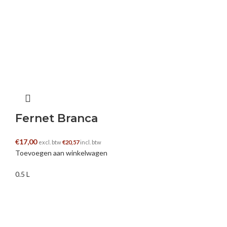
Fernet Branca
€
17,00
excl. btw
€
20,57
incl. btw
Toevoegen aan winkelwagen
0.5 L