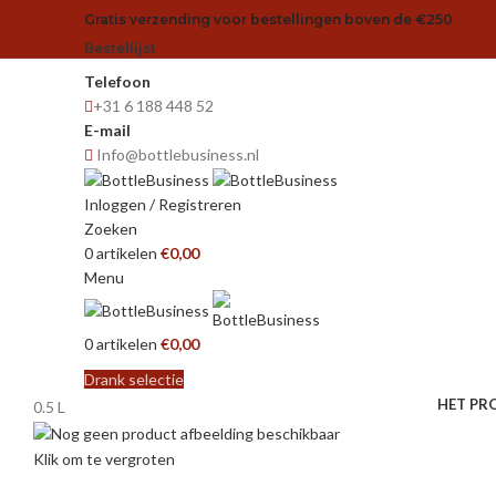
Gratis verzending voor bestellingen boven de €250
Bestellijst
Telefoon
+31 6 188 448 52
E-mail
Info@bottlebusiness.nl
Inloggen / Registreren
Zoeken
0
artikelen
€
0,00
Menu
0
artikelen
€
0,00
Drank selectie
HET PR
0.5 L
Klik om te vergroten