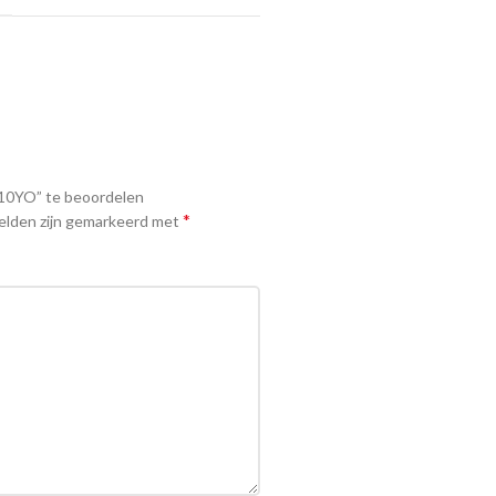
10YO” te beoordelen
*
elden zijn gemarkeerd met