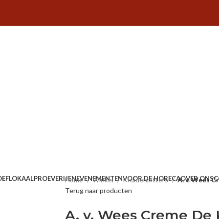
OEFLOKAAL
PROEVERIJEN
EVENEMENTEN
VOOR DE HORECA
OVER ONS
C
Home
Winkel
Kruidenbitters
A. v. Wees 
Terug naar producten
A. v. Wees Creme De 