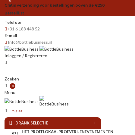
0
Gratis verzending voor bestellingen boven de €250
Bestellijst
Telefoon
+31 6 188 448 52
E-mail
Info@bottlebusiness.nl
Inloggen / Registreren
Zoeken
0
Menu
€
0,00
DRANK SELECTIE
HET PROEFLOKAAL
PROEVERIJEN
EVENEMENTEN
0.7 L