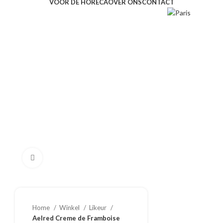
VOOR DE HORECA
OVER ONS
CONTACT
Klik om te vergroten
Home
Winkel
Likeur
Aelred Creme de Framboise