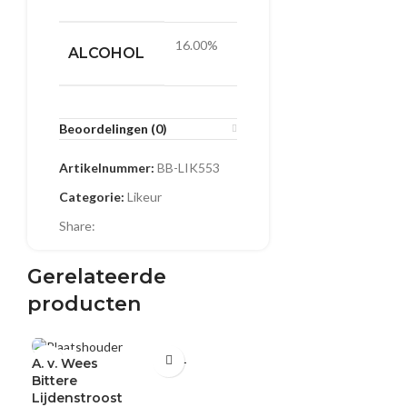
16.00%
ALCOHOL
Beoordelingen (0)
Artikelnummer:
BB-LIK553
Categorie:
Likeur
Share:
Gerelateerde
producten
0.35 L
0.35 L
0.35 L
A. v. Wees
A. v. Wees
A
Bittere
Juffertje In Het
K
Lijdenstroost
Groen
V