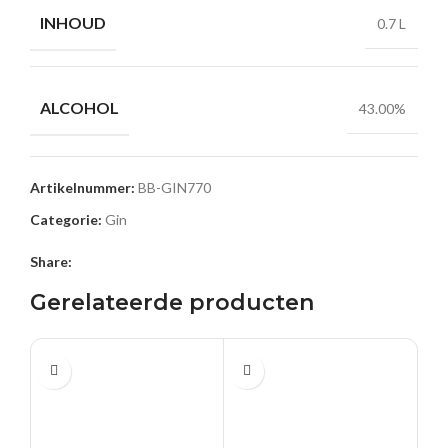
INHOUD
0.7 L
ALCOHOL
43.00%
Artikelnummer:
BB-GIN770
Categorie:
Gin
Share:
Gerelateerde producten
0.5 L
0.5 L
0.5
Fil
€
20,