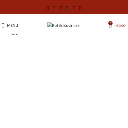
0
MENU
€
0,00
0.7 L