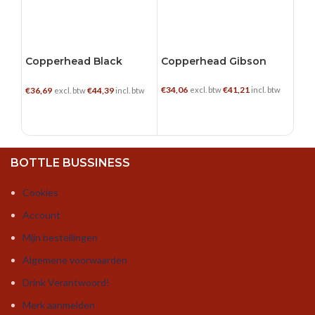
Copperhead Black
Copperhead Gibson
Batch
€
34,06
€
41,21
€
36,69
€
44,39
excl. btw
incl. btw
excl. btw
incl. btw
TOEVOEGEN AAN WINKELWAGEN
TOEVOEGEN AAN WINKELWAGEN
BOTTLE BUSSINESS
Cookies
Account
Mijn bestellingen
Algemene voorwaarden
Drink Verantwoord!
Merk aanmelden