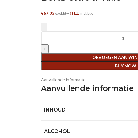
€
67,03
excl. btw
€
81,11
incl. btw
Berta Oltre Il Vallo aantal
TOEVOEGEN AAN WI
BUY NOW
Aanvullende informatie
Aanvullende informatie
INHOUD
ALCOHOL