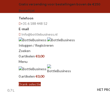
Gratis verzending voor bestellingen boven de €250
Bestellijst
Telefoon
+31 6 188 448 52
E-mail
Info@bottlebusiness.nl
Inloggen / Registreren
Zoeken
0
artikelen
€
0,00
Menu
0
artikelen
€
0,00
Drank selectie
HET PR
0.7 L