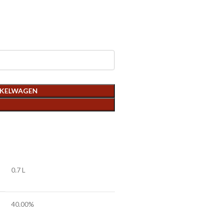
NKELWAGEN
0.7 L
40.00%