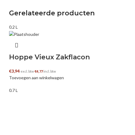
Gerelateerde producten
0.2 L
Hoppe Vieux Zakflacon
€
3,94
excl. btw
€
4,77
incl. btw
Toevoegen aan winkelwagen
0.7 L