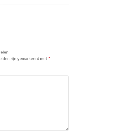
delen
*
elden zijn gemarkeerd met