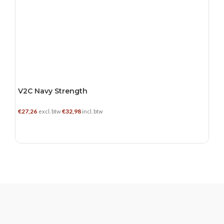
V2C Navy Strength
€
27,26
€
32,98
excl. btw
incl. btw
TOEVOEGEN AAN WINKELWAGEN