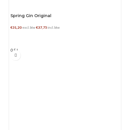
Spring Gin Original
€
31,20
€
37,75
excl. btw
incl. btw
TOEVOEGEN AAN WINKELWAGEN
0.5 L