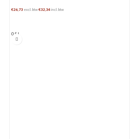
Gin
€
26,73
€
32,34
excl. btw
incl. btw
TOEVOEGEN AAN WINKELWAGEN
0.5 L