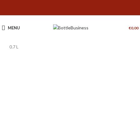
MENU
€
0,00
0.7 L