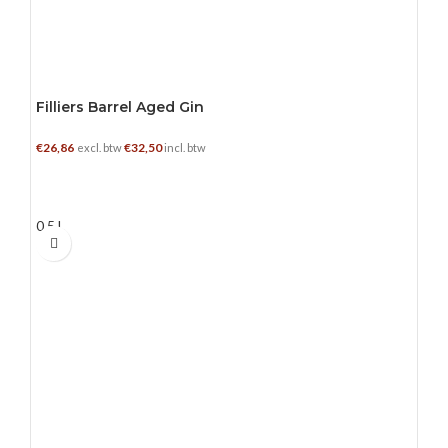
Filliers Barrel Aged Gin
€
26,86
€
32,50
excl. btw
incl. btw
TOEVOEGEN AAN WINKELWAGEN
0.5 L