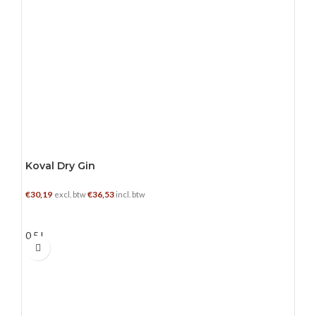
Koval Dry Gin
€
30,19
€
36,53
excl. btw
incl. btw
TOEVOEGEN AAN WINKELWAGEN
0.5 L