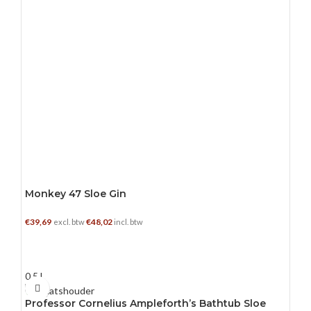
Monkey 47 Sloe Gin
€
39,69
€
48,02
excl. btw
incl. btw
TOEVOEGEN AAN WINKELWAGEN
0.5 L
Professor Cornelius Ampleforth’s Bathtub Sloe