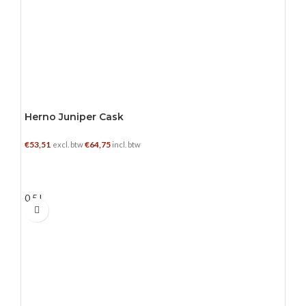
Herno Juniper Cask
€
53,51
€
64,75
excl. btw
incl. btw
TOEVOEGEN AAN WINKELWAGEN
0.5 L