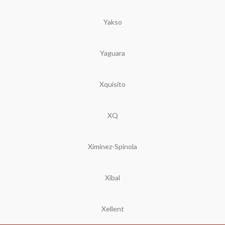
Yakso
Yaguara
Xquisito
XQ
Ximinez-Spinola
Xibal
Xellent