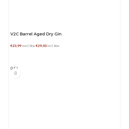
V2C Barrel Aged Dry Gin
€
23,99
€
29,03
excl. btw
incl. btw
TOEVOEGEN AAN WINKELWAGEN
0.5 L