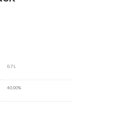
0.7 L
40.00%