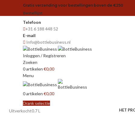
Gratis verzending voor bestellingen boven de €250
Bestellijst
Telefoon
+31 6 188 448 52
E-mail
Info@bottlebusiness.nl
Inloggen / Registreren
Zoeken
0
artikelen
€
0,00
Menu
0
artikelen
€
0,00
Drank selectie
HET PR
Uitverkocht
0.7 L