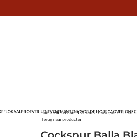
OEFLOKAAL
PROEVERIJEN
EVENEMENTEN
VOOR DE HORECA
OVER ONS
C
Home
Winkel
Rum & Cachaca
Cockspur Balla Black
Terug naar producten
Cockspur Balla Bl