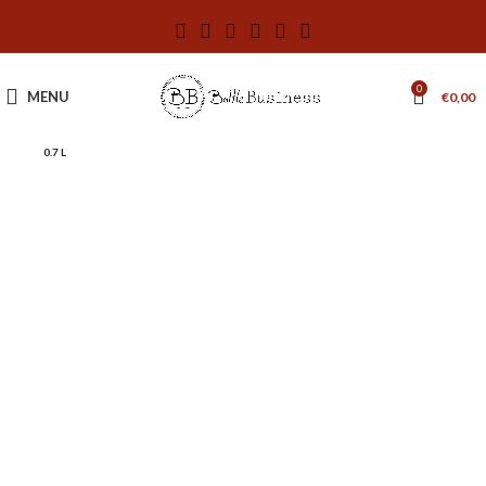
0
MENU
€
0,00
0.7 L