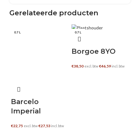
E-mail
Gerelateerde producten
0.7 L
0.7 L
0.7
Borgoe 8YO
Go
Ma
€
38,50
€
46,59
excl. btw
incl. btw
R
TOEVOEGEN AAN WINKELWAGEN
€
33
Barcelo
Imperial
€
22,75
€
27,53
excl. btw
incl. btw
TOEVOEGEN AAN WINKELWAGEN