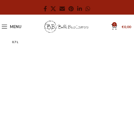
0
MENU
€
0,00
0.7 L