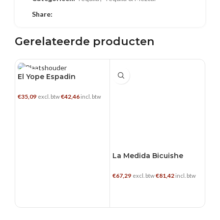
Share:
Gerelateerde producten
0.7 L
0.7 L
0.7
El Yope Espadin
€
35,09
€
42,46
excl. btw
incl. btw
TOEVOEGEN AAN WINKELWAGEN
La Medida Bicuishe
Me
Tob
€
67,29
€
81,42
€
86,
excl. btw
incl. btw
TOEVOEGEN AAN WINKELWAGEN