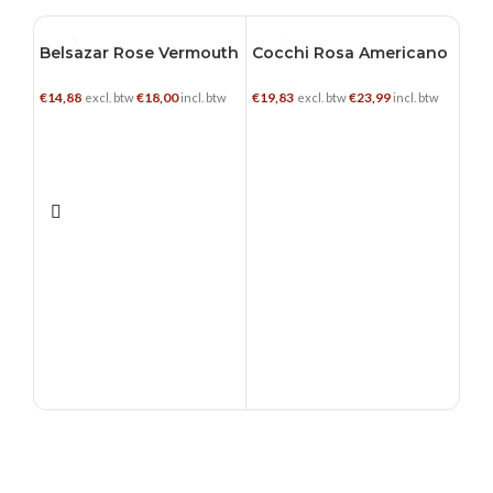
Belsazar Rose Vermouth
Cocchi Rosa Americano
0.75 L
0.75 L
0.7
€
14,88
€
18,00
€
19,83
€
23,99
excl. btw
incl. btw
excl. btw
incl. btw
TOEVOEGEN AAN WINKELWAGEN
TOEVOEGEN AAN WINKELWAGEN
Cou
Cha
€
13,
Pine
regio
Franc
regio