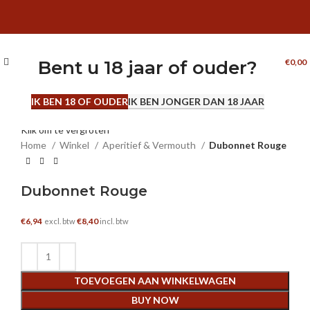
Menu
0
artikelen
Bent u 18 jaar of ouder?
€
0,00
IK BEN 18 OF OUDER
IK BEN JONGER DAN 18 JAAR
0.75 L
Klik om te vergroten
Home
Winkel
Aperitief & Vermouth
Dubonnet Rouge
Dubonnet Rouge
€
6,94
€
8,40
excl. btw
incl. btw
TOEVOEGEN AAN WINKELWAGEN
BUY NOW