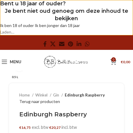
Bent u 18 jaar of ouder?
Je bent niet oud genoeg om deze inhoud te
bekijken
Ik ben 18 of ouder
Ik ben jonger dan 18 jaar
Laden…
0
MENU
€
0,00
Klik om te vergroten
0.5 L
Home
Winkel
Gin
Edinburgh Raspberry
Terug naar producten
Edinburgh Raspberry
excl. btw
incl. btw
€
16,75
€
20,27