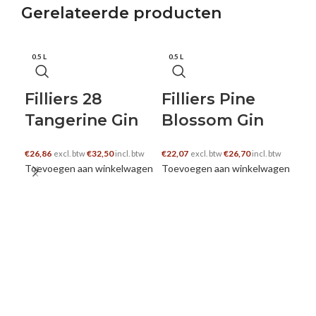
E-mail
Gerelateerde producten
0.5 L
0.5 L
0.5
Filliers 28
Filliers Pine
Tangerine Gin
Blossom Gin
€
26,86
€
32,50
€
22,07
€
26,70
excl. btw
incl. btw
excl. btw
incl. btw
Toevoegen aan winkelwagen
Toevoegen aan winkelwagen
H
S
€
31
Toe