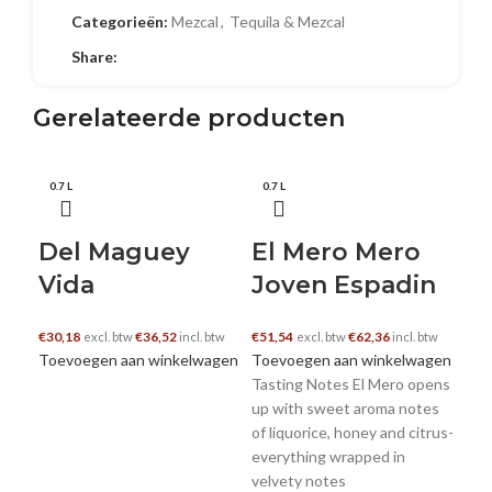
Categorieën:
Mezcal
,
Tequila & Mezcal
Share:
Gerelateerde producten
0.7 L
0.7 L
0.7
Del Maguey
El Mero Mero
Vida
Joven Espadin
€
30,18
€
36,52
€
51,54
€
62,36
excl. btw
incl. btw
excl. btw
incl. btw
Toevoegen aan winkelwagen
Toevoegen aan winkelwagen
Tasting Notes El Mero opens
up with sweet aroma notes
L
of liquorice, honey and citrus-
everything wrapped in
A
velvety notes