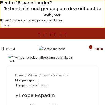
Bent u 18 jaar of ouder?
Je bent niet oud genoeg om deze inhoud te
bekijken
Ik ben 18 of ouder
Ik ben jonger dan 18 jaar
Laden…
0
MENU
€
0,00
Klik om te vergroten
0.7 L
Home
Winkel
Tequila & Mezcal
El Yope Espadin
Terug naar producten
El Yope Espadin