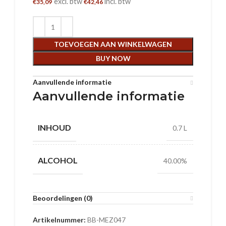
excl. btw
incl. btw
€
35,09
€
42,46
TOEVOEGEN AAN WINKELWAGEN
BUY NOW
Aanvullende informatie
Aanvullende informatie
INHOUD
0.7 L
ALCOHOL
40.00%
Beoordelingen (0)
Artikelnummer:
BB-MEZ047