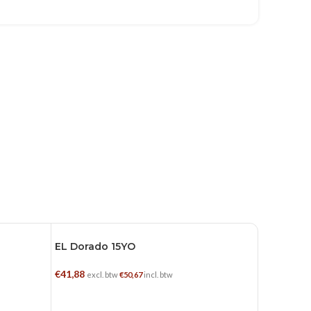
EL Dorado 15YO
0.7 L
0.7 L
€
41,88
excl. btw
€
50,67
incl. btw
N
TOEVOEGEN AAN WINKELWAGEN