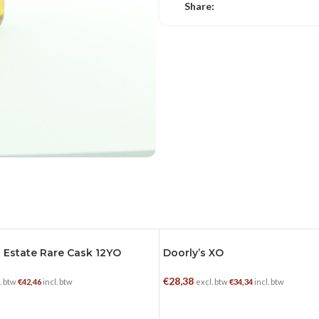
Share:
 Estate Rare Cask 12YO
Doorly’s XO
0.7 L
€
28,38
. btw
€
42,46
incl. btw
excl. btw
€
34,34
incl. btw
GEN AAN WINKELWAGEN
TOEVOEGEN AAN WINKELWAGE