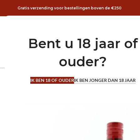
Gratis verzending voor bestellingen boven de €250
Telefoon
E-mail
+31 6 188 448 52
Info@bottlebusiness.nl
Bent u 18 jaar of
ouder?
DRANK SELECTIE
IK BEN 18 OF OUDER
IK BEN JONGER DAN 18 JAAR
0.7 L