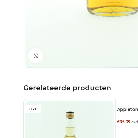
Klik om te vergroten
Gerelateerde producten
0.7 L
Appleton
0.7 L
€
35,09
excl
TOEVOE