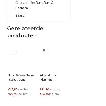
Categorieën:
Rum
,
Rum &
Cachaca
Share:
Gerelateerde
producten
0.7 L
0.7 L
0.7 L
E
5
€
2
€
2
A. v. Wees Java
Atlantico
Doorly’s XO
Baru Arac
Platino
€
28,38
excl. btw
€
18,95
€
21,90
€
34,34
excl. btw
excl. btw
incl. btw
€
22,93
€
26,50
incl. btw
incl. btw
TOEVOEGEN AAN WINKELWAGEN
TOEVOEGEN AAN WINKELWAGEN
TOEVOEGEN AAN WINKELWAGEN