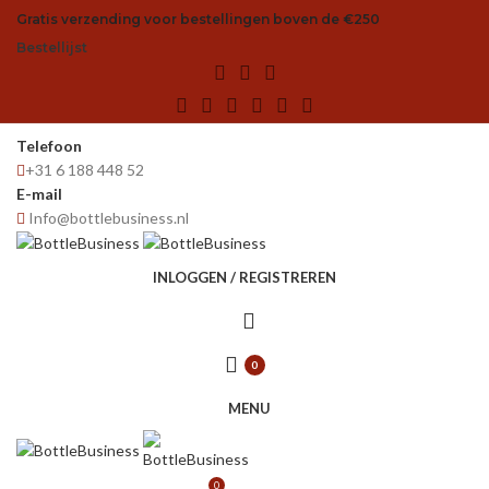
Gratis verzending voor bestellingen boven de €250
Bestellijst
Telefoon
+31 6 188 448 52
E-mail
Info@bottlebusiness.nl
INLOGGEN / REGISTREREN
0
MENU
0