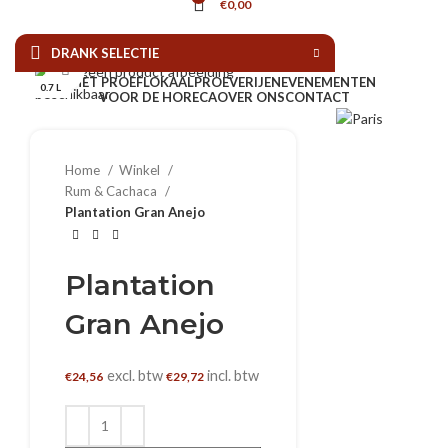
€
0,00
DRANK SELECTIE
Klik om te vergroten
HET PROEFLOKAAL
PROEVERIJEN
EVENEMENTEN
0.7 L
VOOR DE HORECA
OVER ONS
CONTACT
Home
Winkel
Rum & Cachaca
Plantation Gran Anejo
Plantation
Gran Anejo
excl. btw
incl. btw
€
24,56
€
29,72