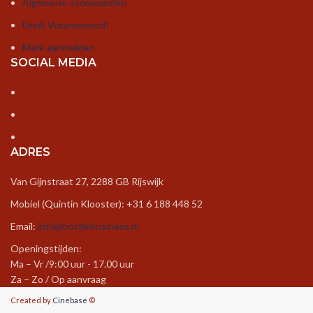
Algemene voorwaarden
Drink Verantwoord!
Merk aanmelden
SOCIAL MEDIA
ADRES
Van Gijnstraat 27, 2288 GB Rijswijk
Mobiel (Quintin Klooster): +31 6 188 448 52
Email:
info@bottlebusiness.nl
Openingstijden:
Ma – Vr /9:00 uur - 17.00 uur
Za – Zo / Op aanvraag
Created by
Cinebase
©