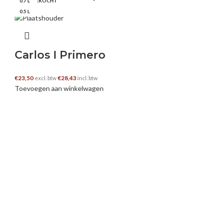
0.7 L
0.5 L
0.5 L
0.7 L
0.7 L
UITVERKOCHT
0.35 L
0.7 L
0.5 L
Carlos I Primero
€
23,50
€
28,43
excl. btw
incl. btw
Toevoegen aan winkelwagen