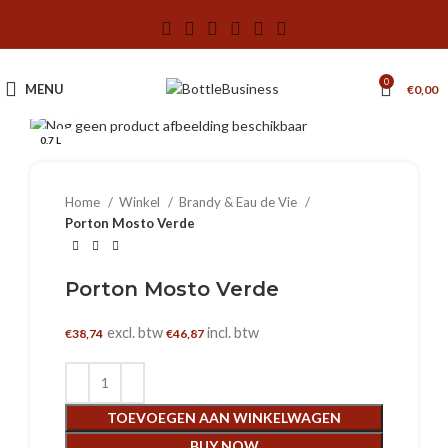
0
MENU
€
0,00
Klik om te vergroten
0.7 L
Home
Winkel
Brandy & Eau de Vie
Porton Mosto Verde
Porton Mosto Verde
excl. btw
incl. btw
€
38,74
€
46,87
TOEVOEGEN AAN WINKELWAGEN
BUY NOW