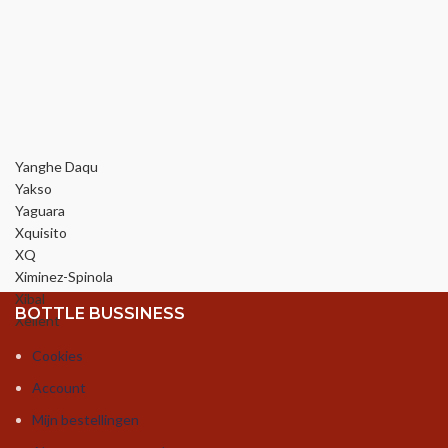
Yanghe Daqu
Yakso
Yaguara
Xquisito
XQ
Ximinez-Spinola
Xibal
BOTTLE BUSSINESS
Xellent
Cookies
Account
Mijn bestellingen