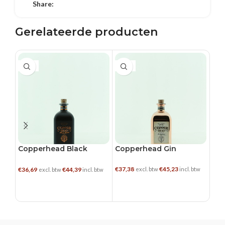
Share:
Gerelateerde producten
0.5 L
0.5 L
0.5
Copperhead Black
Copperhead Gin
Fil
Batch
€
37,38
€
45,23
€
26,
€
36,69
€
44,39
excl. btw
incl. btw
excl. btw
incl. btw
TOEVOEGEN AAN WINKELWAGEN
TOEVOEGEN AAN WINKELWAGEN