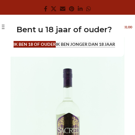
0
MENU
€
0,00
Bent u 18 jaar of ouder?
0.7 L
IK BEN 18 OF OUDER
IK BEN JONGER DAN 18 JAAR