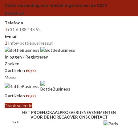
Gratis verzending voor bestellingen boven de €250
Bestellijst
Telefoon
+31 6 188 448 52
E-mail
Info@bottlebusiness.nl
Inloggen / Registreren
Zoeken
0
artikelen
€
0,00
Menu
0
artikelen
€
0,00
Drank selectie
HET PROEFLOKAAL
PROEVERIJEN
EVENEMENTEN
VOOR DE HORECA
OVER ONS
CONTACT
0.7 L