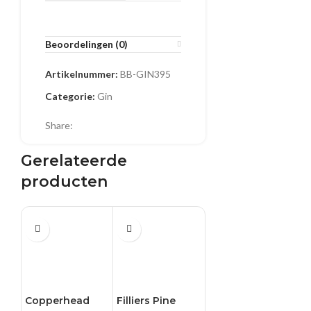
Beoordelingen (0)
Artikelnummer:
BB-GIN395
Categorie:
Gin
Share:
Gerelateerde
producten
0.5 L
0.5 L
0.5 L
0
H
Ex
€
2
€
3
Copperhead
Filliers Pine
Herno Navy