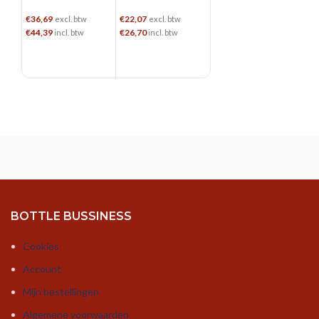
Black Batch
Blossom Gin
Strength
€
36,69
€
22,07
€
31,04
excl. btw
excl. btw
excl. btw
€
44,39
€
26,70
€
37,56
incl. btw
incl. btw
incl. btw
TOEVOEGEN AAN WINKELWAGEN
TOEVOEGEN AAN WINKELWAGEN
TOEVOEGEN AAN WINKELWAGEN
BOTTLE BUSSINESS
Cookies
Account
Mijn bestellingen
Algemene voorwaarden