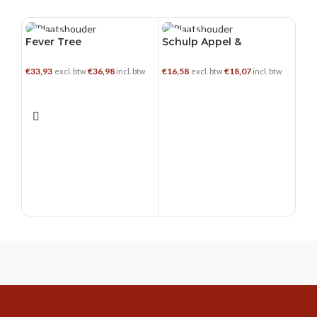
24 X 0.2 L
15 X 0.2 L
15 
Fever Tree
Schulp Appel &
Sch
Mediterranean Tonic
Perensap
Rab
€
33,93
€
36,98
€
16,58
€
18,07
€
19,
excl. btw
incl. btw
excl. btw
incl. btw
TOEVOEGEN AAN WINKELWAGEN
TOEVOEGEN AAN WINKELWAGEN