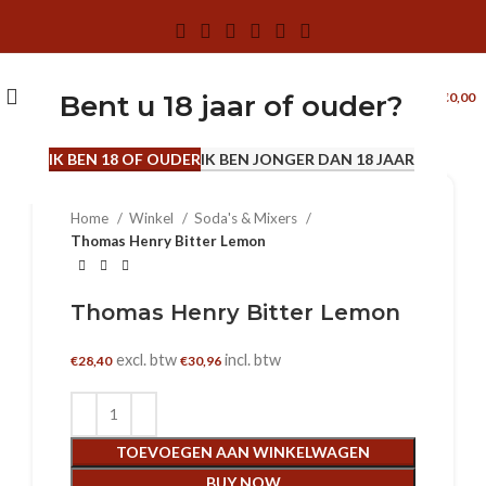
0
MENU
€
0,00
Bent u 18 jaar of ouder?
Klik om te vergroten
24 X 0.2 L
IK BEN 18 OF OUDER
IK BEN JONGER DAN 18 JAAR
Home
Winkel
Soda's & Mixers
Thomas Henry Bitter Lemon
Thomas Henry Bitter Lemon
excl. btw
incl. btw
€
28,40
€
30,96
TOEVOEGEN AAN WINKELWAGEN
BUY NOW