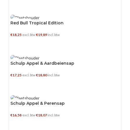
TOEVOEGEN AAN WINKELWAGEN
12 X 0.25 L
Red Bull Tropical Edition
€
18,25
€
19,89
excl. btw
incl. btw
TOEVOEGEN AAN WINKELWAGEN
15 X 0.2 L
Schulp Appel & Aardbeiensap
€
17,25
€
18,80
excl. btw
incl. btw
TOEVOEGEN AAN WINKELWAGEN
15 X 0.2 L
Schulp Appel & Perensap
€
16,58
€
18,07
excl. btw
incl. btw
TOEVOEGEN AAN WINKELWAGEN