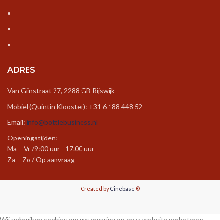
ADRES
Van Gijnstraat 27, 2288 GB Rijswijk
Mobiel (Quintin Klooster): +31 6 188 448 52
Email:
info@bottlebusiness.nl
Openingstijden:
Ma – Vr /9:00 uur - 17.00 uur
Za – Zo / Op aanvraag
Created by
Cinebase
©
Wij gebruiken cookies om uw ervaring op onze website verbeteren.