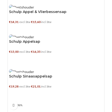
5 L
Schulp Appel & Vlierbessensap
€
14,31
€
15,60
excl. btw
incl. btw
TOEVOEGEN AAN WINKELWAGEN
15 X 0.2 L
Schulp Appelsap
€
15,00
€
16,35
excl. btw
incl. btw
TOEVOEGEN AAN WINKELWAGEN
15 X 0.2 L
Schulp Sinaasappelsap
€
19,28
€
21,01
excl. btw
incl. btw
TOEVOEGEN AAN WINKELWAGEN
24 X 0.2 L