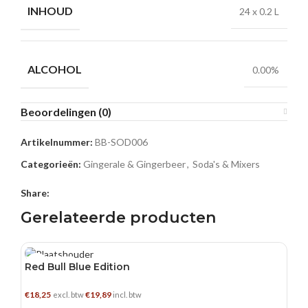
INHOUD
24 x 0.2 L
ALCOHOL
0.00%
Beoordelingen (0)
Artikelnummer:
BB-SOD006
Categorieën:
Gingerale & Gingerbeer
,
Soda's & Mixers
Share:
Gerelateerde producten
12 X 0.25 L
Red Bull Blue Edition
€
18,25
€
19,89
excl. btw
incl. btw