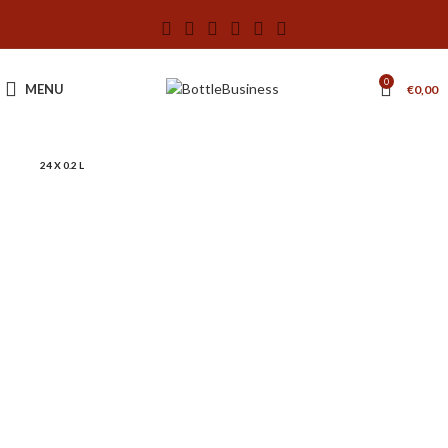
0
MENU
€
0,00
24 X 0.2 L