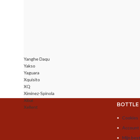
Yanghe Daqu
Yakso
Yaguara
Xquisito
XQ
Ximinez-Spinola
Xibal
BOTTLE
Xellent
Cookies
Account
Mijn best