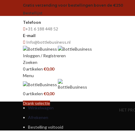
Gratis verzending voor bestellingen boven de €250
Bestellijst
Telefoon
+31 6 188 448 52
E-mail
Info@bottlebusiness.nl
Inloggen / Registreren
Zoeken
0
artikelen
€
0,00
Menu
0
artikelen
€
0,00
Drank selectie
Winkelwagen
HET PR
Afrekenen
Bestelling voltooid