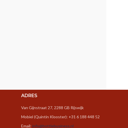
ADRES
Van Gijnstraat 27, 2288 GB Rijswijk
Mobiel (Quintin Klooster): +31 6 188 448 52
Email:
info@bottlebusiness.nl