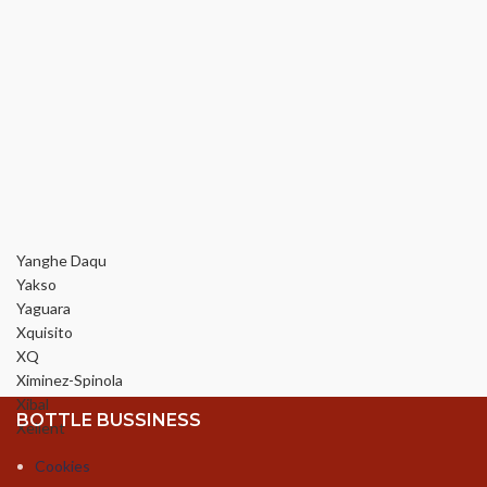
Yanghe Daqu
Yakso
Yaguara
Xquisito
XQ
Ximinez-Spinola
Xibal
BOTTLE BUSSINESS
Xellent
Cookies