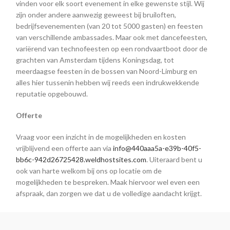
vinden voor elk soort evenement in elke gewenste stijl. Wij
zijn onder andere aanwezig geweest bij bruiloften,
bedrijfsevenementen (van 20 tot 5000 gasten) en feesten
van verschillende ambassades. Maar ook met dancefeesten,
variërend van technofeesten op een rondvaartboot door de
grachten van Amsterdam tijdens Koningsdag, tot
meerdaagse feesten in de bossen van Noord-Limburg en
alles hier tussenin hebben wij reeds een indrukwekkende
reputatie opgebouwd.
Offerte
Vraag voor een inzicht in de mogelijkheden en kosten
vrijblijvend een offerte aan via
info@440aaa5a-e39b-40f5-
bb6c-942d26725428.weldhostsites.com
. Uiteraard bent u
ook van harte welkom bij ons op locatie om de
mogelijkheden te bespreken. Maak hiervoor wel even een
afspraak, dan zorgen we dat u de volledige aandacht krijgt.