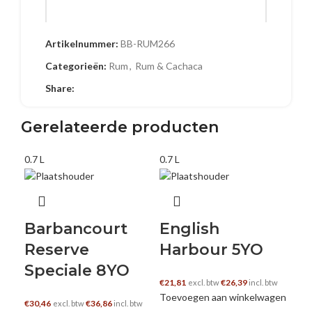
Artikelnummer:
BB-RUM266
Naam
Categorieën:
Rum
,
Rum & Cachaca
Share:
E-mail
Gerelateerde producten
0.7 L
0.7 L
0.7 
Barbancourt
English
Fl
Reserve
Harbour 5YO
5
Speciale 8YO
€
21,81
€
26,39
€
13
excl. btw
incl. btw
Toevoegen aan winkelwagen
Toe
€
30,46
€
36,86
excl. btw
incl. btw