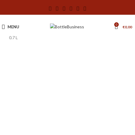
0
MENU
€
0,00
0.7 L