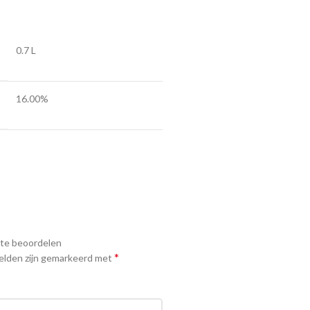
0.7 L
16.00%
 te beoordelen
*
elden zijn gemarkeerd met