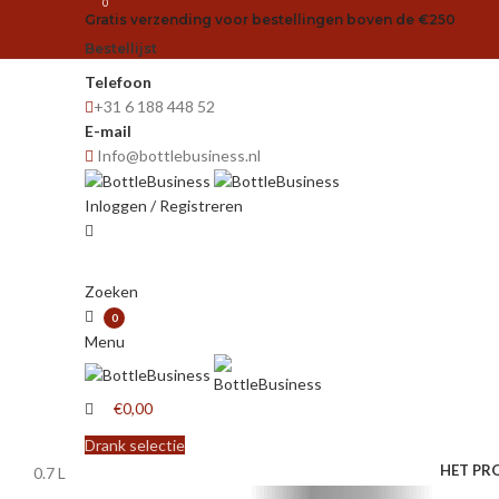
0
Gratis verzending voor bestellingen boven de €250
Bestellijst
Telefoon
+31 6 188 448 52
E-mail
Info@bottlebusiness.nl
Inloggen / Registreren
Zoeken
0
Menu
€
0,00
Drank selectie
HET PR
0.7 L