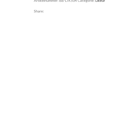
Artikelnummer:
BB-LIK504
Categorie:
Likeur
Share: