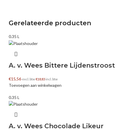
Gerelateerde producten
0.35 L
A. v. Wees Bittere Lijdenstroost
€
15,56
excl. btw
€
18,83
incl. btw
Toevoegen aan winkelwagen
0.35 L
A. v. Wees Chocolade Likeur