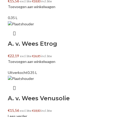
€
15,56
excl. btw
€
18,83
incl. btw
Toevoegen aan winkelwagen
0.35 L
A. v. Wees Etrog
€
22,19
excl. btw
€
26,85
incl. btw
Toevoegen aan winkelwagen
Uitverkocht
0.35 L
A. v. Wees Venusolie
€
15,56
excl. btw
€
18,83
incl. btw
Lees verder