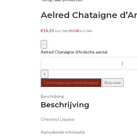
Aelred Chataigne d’A
€
16,10
excl. btw
€
19,48
incl. btw
Aelred Chataigne d'Ardeche aantal
Toevoegen aan winkelwagen
Buy now
Beschrijving
Beschrijving
Chestnut Liqueur
Aanvullende informatie