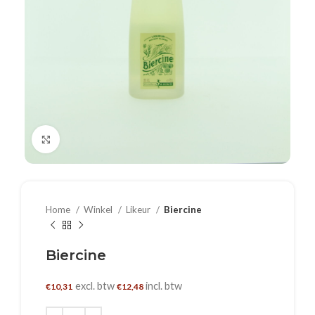
Klik om te vergroten
Home
Winkel
Likeur
Biercine
Biercine
excl. btw
incl. btw
€
10,31
€
12,48