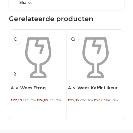
Share:
Gerelateerde producten
0.35 L
0.35 L
0.3
A. v. Wees Etrog
A. v. Wees Kaffir Likeur
A. 
Pa
€
22,19
€
26,85
€
22,19
€
26,85
€
15,
excl. btw
incl. btw
excl. btw
incl. btw
TOEVOEGEN AAN WINKELWAGEN
TOEVOEGEN AAN WINKELWAGEN