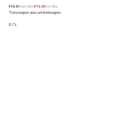
€
58,83
€
71,18
excl. btw
incl. btw
Toevoegen aan winkelwagen
0.7 L