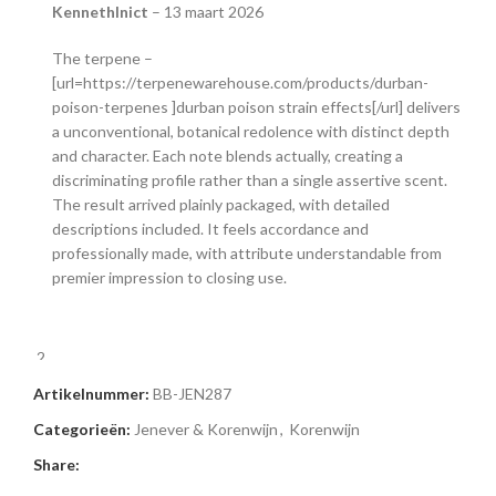
KennethInict
–
13 maart 2026
The terpene –
[url=https://terpenewarehouse.com/products/durban-
poison-terpenes ]durban poison strain effects[/url] delivers
a unconventional, botanical redolence with distinct depth
and character. Each note blends actually, creating a
discriminating profile rather than a single assertive scent.
The result arrived plainly packaged, with detailed
descriptions included. It feels accordance and
professionally made, with attribute understandable from
premier impression to closing use.
Danielpab
–
27 maart 2026
Artikelnummer:
BB-JEN287
A CBD balm and
Categorieën:
Jenever & Korenwijn
,
Korenwijn
[url=https://www.nothingbuthemp.net/collections/cbd-
Share:
gummies ]cbd gummies brands[/url] from this maker has a