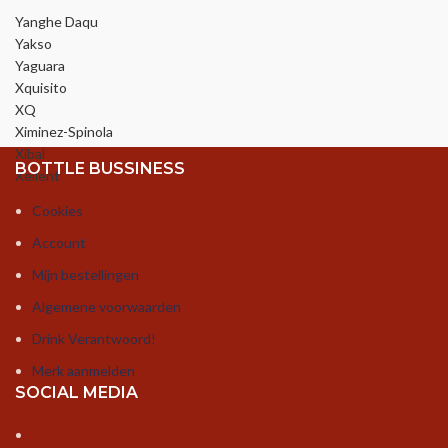
Yanghe Daqu
Yakso
Yaguara
Xquisito
XQ
Ximinez-Spinola
Xibal
BOTTLE BUSSINESS
Xellent
Cookies
Account
Mijn bestellingen
Algemene voorwaarden
Drink Verantwoord!
Merk aanmelden
SOCIAL MEDIA