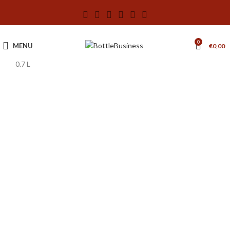
0
MENU
€
0,00
0.7 L