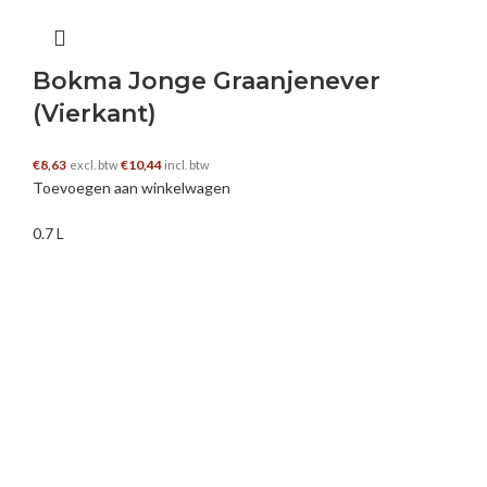
Naam
Bokma Jonge Graanjenever
E-mail
(Vierkant)
€
8,63
€
10,44
excl. btw
incl. btw
Toevoegen aan winkelwagen
0.7 L