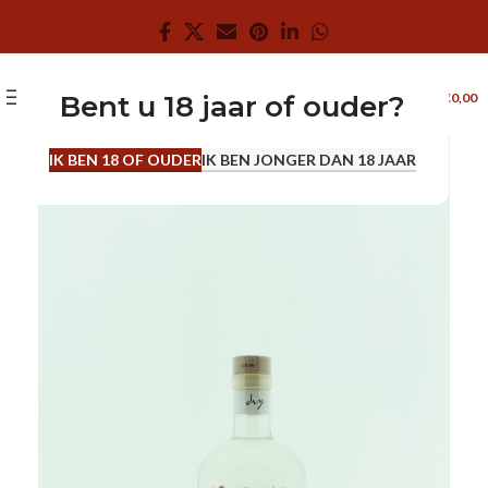
0
MENU
€
0,00
Bent u 18 jaar of ouder?
0.7 L
IK BEN 18 OF OUDER
IK BEN JONGER DAN 18 JAAR