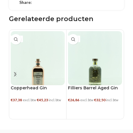
Share:
Gerelateerde producten
0.5 L
0.5 L
0.5
Copperhead Gin
Filliers Barrel Aged Gin
He
Exc
€
37,38
€
45,23
€
26,86
€
32,50
€
27,
excl. btw
incl. btw
excl. btw
incl. btw
TOEVOEGEN AAN WINKELWAGEN
TOEVOEGEN AAN WINKELWAGEN