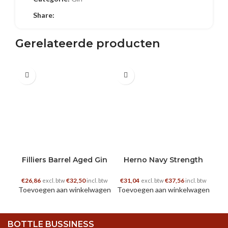
Share:
Gerelateerde producten
0.5 L
0.5 L
0.5
€
2
Toe
Filliers Barrel Aged Gin
Herno Navy Strength
€
26,86
€
32,50
€
31,04
€
37,56
excl. btw
incl. btw
excl. btw
incl. btw
Toevoegen aan winkelwagen
Toevoegen aan winkelwagen
BOTTLE BUSSINESS