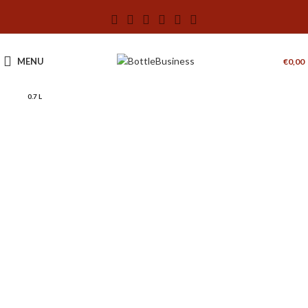
MENU
€
0,00
0.7 L