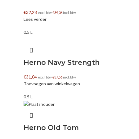
€
32,28
excl. btw
€
39,06
incl. btw
Lees verder
0.5 L
Herno Navy Strength
€
31,04
excl. btw
€
37,56
incl. btw
Toevoegen aan winkelwagen
0.5 L
Herno Old Tom