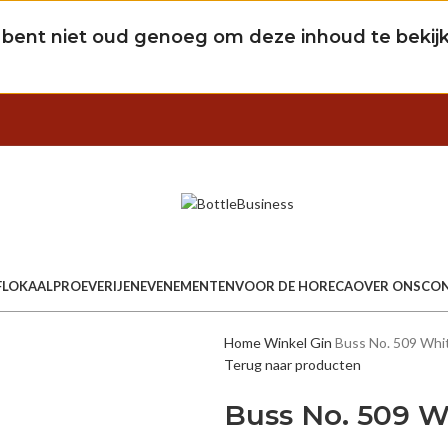
 bent niet oud genoeg om deze inhoud te bekij
FLOKAAL
PROEVERIJEN
EVENEMENTEN
VOOR DE HORECA
OVER ONS
CO
Home
Winkel
Gin
Buss No. 509 Whi
Terug naar producten
Buss No. 509 W