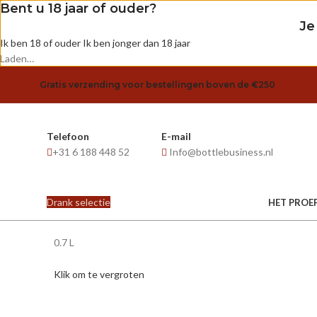
Bent u 18 jaar of ouder?
Je
Ik ben 18 of ouder
Ik ben jonger dan 18 jaar
Laden…
Gratis verzending voor bestellingen boven de €250
Telefoon
E-mail
+31 6 188 448 52
Info@bottlebusiness.nl
Drank selectie
HET PROE
0.7 L
Klik om te vergroten