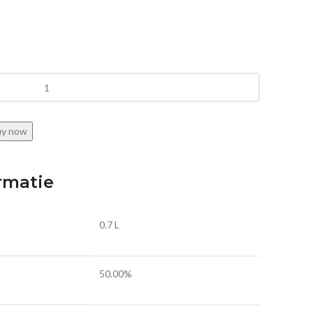
uy now
rmatie
0.7 L
50.00%