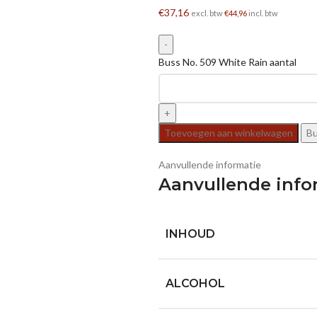
€
37,16
excl. btw
€
44,96
incl. btw
Buss No. 509 White Rain aantal
Toevoegen aan winkelwagen
B
Aanvullende informatie
Aanvullende info
INHOUD
ALCOHOL