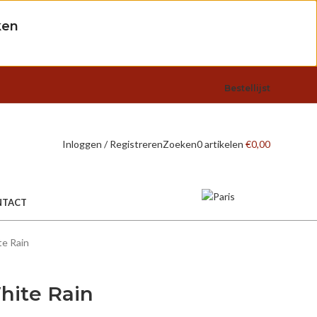
ken
Bestellijst
Inloggen / Registreren
Zoeken
0
artikelen
€
0,00
NTACT
te Rain
hite Rain