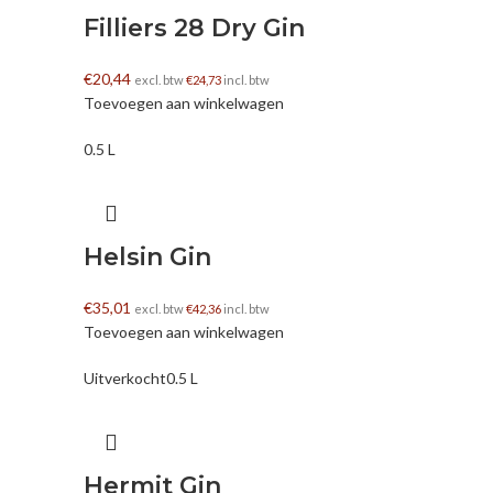
Filliers 28 Dry Gin
€
20,44
excl. btw
€
24,73
incl. btw
Toevoegen aan winkelwagen
0.5 L
Helsin Gin
€
35,01
excl. btw
€
42,36
incl. btw
Toevoegen aan winkelwagen
Uitverkocht
0.5 L
Hermit Gin