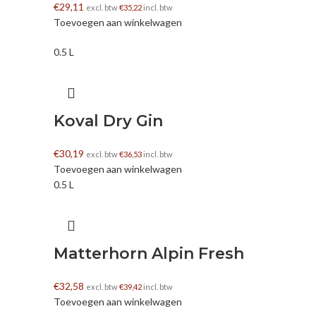
€
29,11
excl. btw
€
35,22
incl. btw
Toevoegen aan winkelwagen
0.5 L
Koval Dry Gin
€
30,19
excl. btw
€
36,53
incl. btw
Toevoegen aan winkelwagen
0.5 L
Matterhorn Alpin Fresh
€
32,58
excl. btw
€
39,42
incl. btw
Toevoegen aan winkelwagen