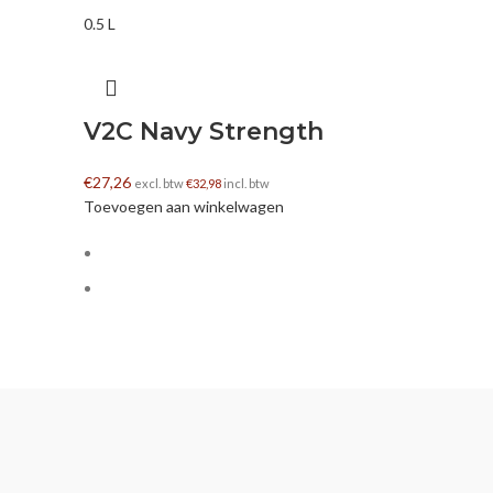
0.5 L
V2C Navy Strength
€
27,26
excl. btw
€
32,98
incl. btw
Toevoegen aan winkelwagen