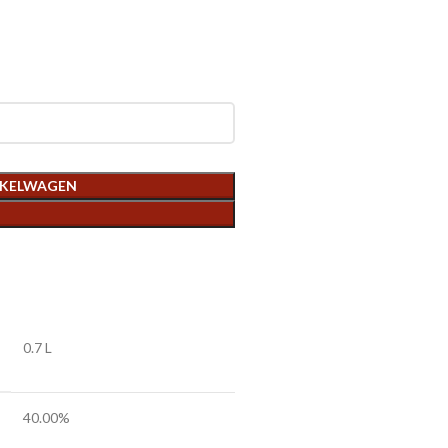
NKELWAGEN
0.7 L
40.00%