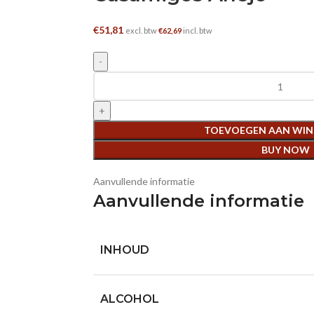
€
51,81
excl. btw
€
62,69
incl. btw
Casamigos Anejo aantal
TOEVOEGEN AAN WI
BUY NOW
Aanvullende informatie
Aanvullende informatie
INHOUD
ALCOHOL