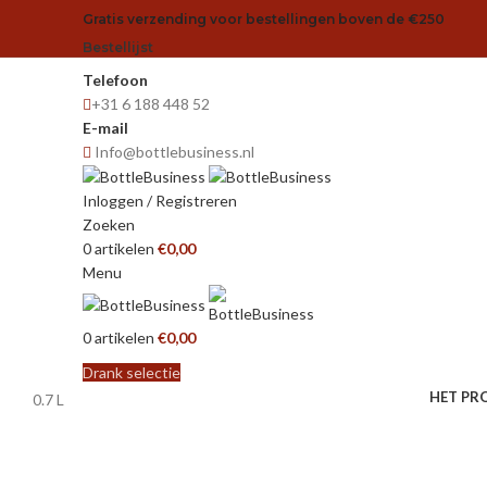
Gratis verzending voor bestellingen boven de €250
Bestellijst
Telefoon
+31 6 188 448 52
E-mail
Info@bottlebusiness.nl
Inloggen / Registreren
Zoeken
0
artikelen
€
0,00
Menu
0
artikelen
€
0,00
Drank selectie
HET PR
0.7 L