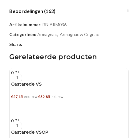
Beoordelingen (162)
Artikelnummer:
BB-ARM036
Categorieën:
Armagnac
,
Armagnac & Cognac
Share:
Gerelateerde producten
0.7 L
Castarede VS
€
27,15
€
32,85
excl. btw
incl. btw
TOEVOEGEN AAN WINKELWAGEN
0.7 L
Castarede VSOP