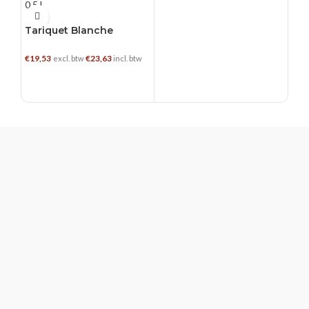
0.5 L
Tariquet Blanche
Armagnac
€
19,53
€
23,63
excl. btw
incl. btw
TOEVOEGEN AAN WINKELWAGEN