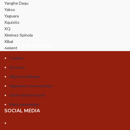
Yanghe Daqu
Yakso
Yaguara
Xquisito
XQ
Ximinez-Spinola
Xibal
BOTTLE BUSSINESS
Xellent
Cookies
Account
Mijn bestellingen
Algemene voorwaarden
Drink Verantwoord!
Merk aanmelden
SOCIAL MEDIA