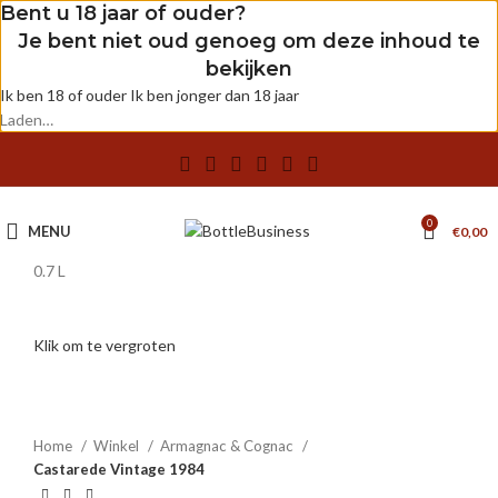
Bent u 18 jaar of ouder?
Je bent niet oud genoeg om deze inhoud te
bekijken
Ik ben 18 of ouder
Ik ben jonger dan 18 jaar
Laden…
0
MENU
€
0,00
0.7 L
Klik om te vergroten
Home
Winkel
Armagnac & Cognac
Castarede Vintage 1984