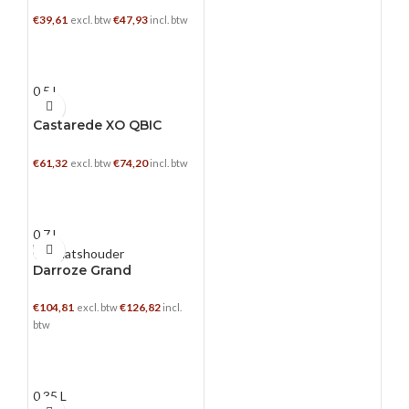
€
39,61
€
47,93
excl. btw
incl. btw
TOEVOEGEN AAN WINKELWAGEN
0.5 L
Castarede XO QBIC
Giftpack
€
61,32
€
74,20
excl. btw
incl. btw
TOEVOEGEN AAN WINKELWAGEN
0.7 L
Darroze Grand
Assemblage 30YO
€
104,81
€
126,82
excl. btw
incl.
btw
TOEVOEGEN AAN WINKELWAGEN
0.35 L