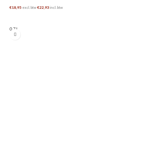
€
18,95
€
22,93
excl. btw
incl. btw
TOEVOEGEN AAN WINKELWAGEN
0.7 L