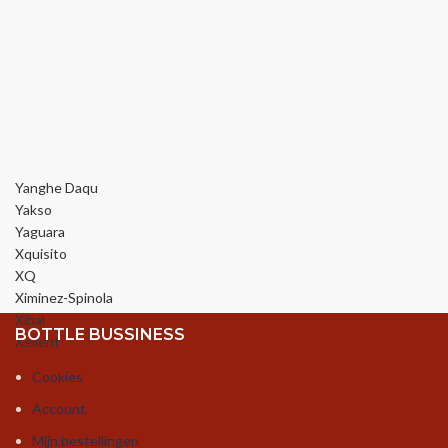
Yanghe Daqu
Yakso
Yaguara
Xquisito
XQ
Ximinez-Spinola
Xibal
BOTTLE BUSSINESS
Xellent
Cookies
Account
Mijn bestellingen