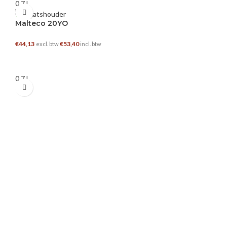
0.7 L
Malteco 20YO
€
44,13
€
53,40
excl. btw
incl. btw
TOEVOEGEN AAN WINKELWAGEN
0.7 L