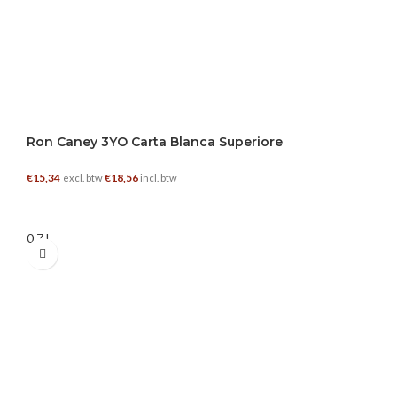
Ron Caney 3YO Carta Blanca Superiore
€
15,34
€
18,56
excl. btw
incl. btw
TOEVOEGEN AAN WINKELWAGEN
0.7 L