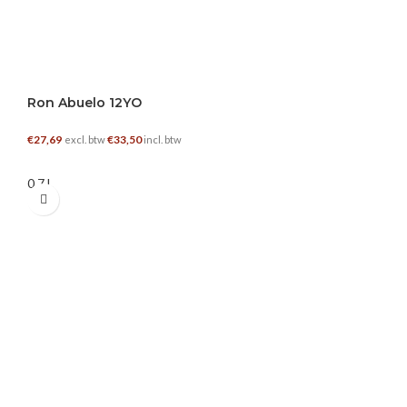
Ron Abuelo 12YO
€
27,69
€
33,50
excl. btw
incl. btw
TOEVOEGEN AAN WINKELWAGEN
0.7 L