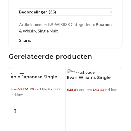
Beoordelingen (35)
Artikelnummer:
BB-WIS838
Categorieën:
Bourbon
& Whisky
,
Single Malt
Share:
Gerelateerde producten
Anjo Japanese Single
-25%
0.7 L
0.7
Evan Wiliams Single
Malt
Barrel Vintage
0.5 L
Oorspronkelijke prijs
Huidige prijs is:
€
82,60
€
61,98
€
75,00
excl. btw
€
35,81
€
43,33
excl. btw
incl. btw
was: €82,60.
€61,98.
incl. btw
TOEVOEGEN AAN WINKELWAGEN
TOEVOEGEN AAN WINKELWAGEN
Eva
Lab