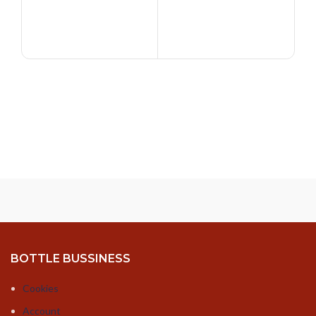
€
17,
BOTTLE BUSSINESS
Cookies
Account