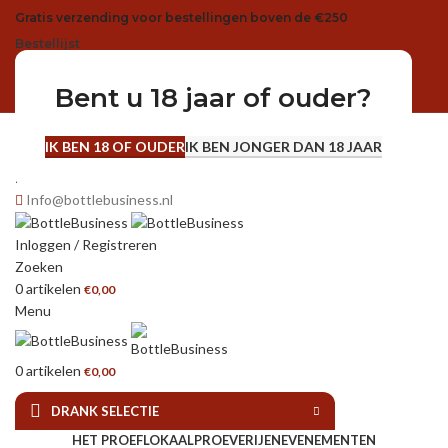
Gratis verzending voor bestellingen boven de €250
Bestellijst
Bent u 18 jaar of ouder?
Telefoon
IK BEN 18 OF OUDER
IK BEN JONGER DAN 18 JAAR
+31 6 188 448 52
E-mail
Info@bottlebusiness.nl
Inloggen / Registreren
Zoeken
0
artikelen
€
0,00
Menu
0
artikelen
€
0,00
DRANK SELECTIE
HET PROEFLOKAAL
PROEVERIJEN
EVENEMENTEN