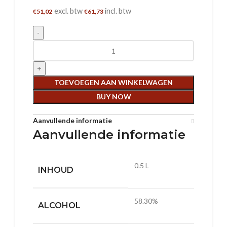
excl. btw
incl. btw
€
51,02
€
61,73
De Cavo Single Malt Whisky aantal
TOEVOEGEN AAN WINKELWAGEN
BUY NOW
Aanvullende informatie
Aanvullende informatie
0.5 L
INHOUD
58.30%
ALCOHOL