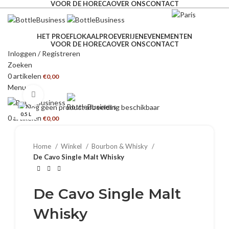
VOOR DE HORECA
OVER ONS
CONTACT
HET PROEFLOKAAL
PROEVERIJEN
EVENEMENTEN
VOOR DE HORECA
OVER ONS
CONTACT
Inloggen / Registreren
Zoeken
0
artikelen
€
0,00
Menu
Klik om te vergroten
0.5 L
0
artikelen
€
0,00
Home
Winkel
Bourbon & Whisky
De Cavo Single Malt Whisky
De Cavo Single Malt
Whisky