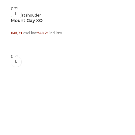
0.7 L
Mount Gay XO
€
35,71
€
43,21
excl. btw
incl. btw
TOEVOEGEN AAN WINKELWAGEN
0.7 L