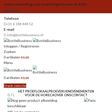
Gratis verzending voor bestellingen boven de €250
Bestellijst
Telefoon
+31 6 188 448 52
E-mail
Info@bottlebusiness.nl
Inloggen / Registreren
Zoeken
0
artikelen
€
0,00
Menu
0
artikelen
€
0,00
Drank selectie
HET PROEFLOKAAL
PROEVERIJEN
EVENEMENTEN
0.7 L
VOOR DE HORECA
OVER ONS
CONTACT
Klik om te vergroten