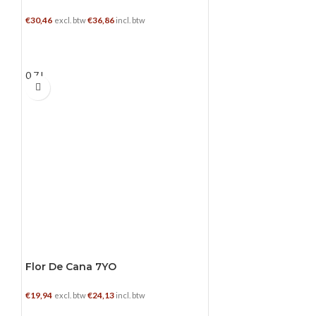
8YO
€
30,46
€
36,86
excl. btw
incl. btw
TOEVOEGEN AAN WINKELWAGEN
0.7 L
Flor De Cana 7YO
€
19,94
€
24,13
excl. btw
incl. btw
TOEVOEGEN AAN WINKELWAGEN