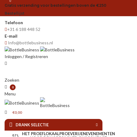
0
Gratis verzending voor bestellingen boven de €250
Bestellijst
Telefoon
+31 6 188 448 52
E-mail
Info@bottlebusiness.nl
Inloggen / Registreren
Zoeken
0
Menu
€
0,00
DRANK SELECTIE
HET PROEFLOKAAL
PROEVERIJEN
EVENEMENTEN
0.7 L