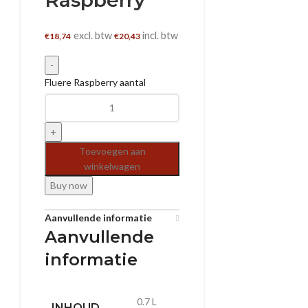
excl. btw
incl. btw
€
18,74
€
20,43
Fluere Raspberry aantal
Toevoegen aan
winkelwagen
Buy now
Aanvullende informatie
Aanvullende
informatie
0.7 L
INHOUD