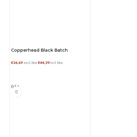
Copperhead Black Batch
€
36,69
€
44,39
excl. btw
incl. btw
TOEVOEGEN AAN WINKELWAGEN
0.5 L