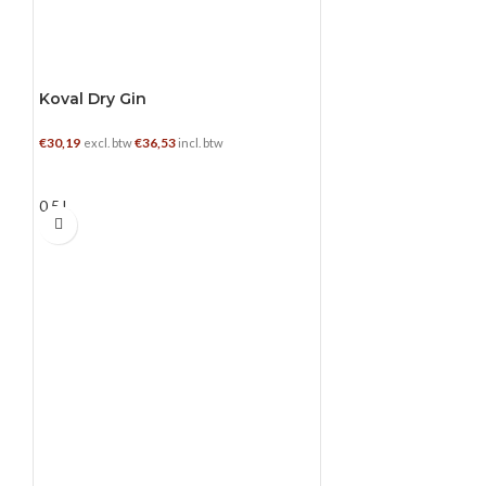
Koval Dry Gin
€
30,19
€
36,53
excl. btw
incl. btw
TOEVOEGEN AAN WINKELWAGEN
0.5 L