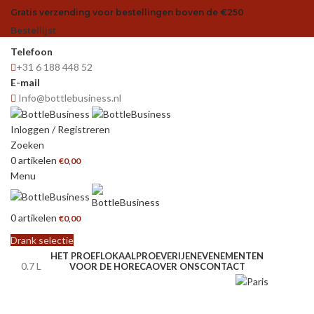
Gratis verzending voor bestellingen boven de €250
Bestellijst
Telefoon
+31 6 188 448 52
E-mail
Info@bottlebusiness.nl
Inloggen / Registreren
Zoeken
0
artikelen
€
0,00
Menu
0
artikelen
€
0,00
Drank selectie
HET PROEFLOKAAL
PROEVERIJEN
EVENEMENTEN
0.7 L
VOOR DE HORECA
OVER ONS
CONTACT