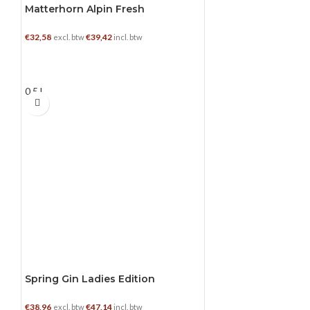
Matterhorn Alpin Fresh
€
32,58
€
39,42
excl. btw
incl. btw
TOEVOEGEN AAN WINKELWAGEN
0.5 L
Spring Gin Ladies Edition
€
38,96
€
47,14
excl. btw
incl. btw