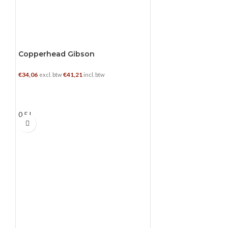
Copperhead Gibson
€
34,06
€
41,21
excl. btw
incl. btw
TOEVOEGEN AAN WINKELWAGEN
0.5 L