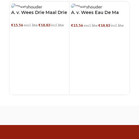
0.35 L
0.35 L
0.3
A. v. Wees Drie Maal Drie
A. v. Wees Eau De Ma
A. 
Tante
€
15,56
€
18,83
€
22,
€
15,56
€
18,83
excl. btw
incl. btw
excl. btw
incl. btw
TOEVOEGEN AAN WINKELWAGEN
TOEVOEGEN AAN WINKELWAGEN