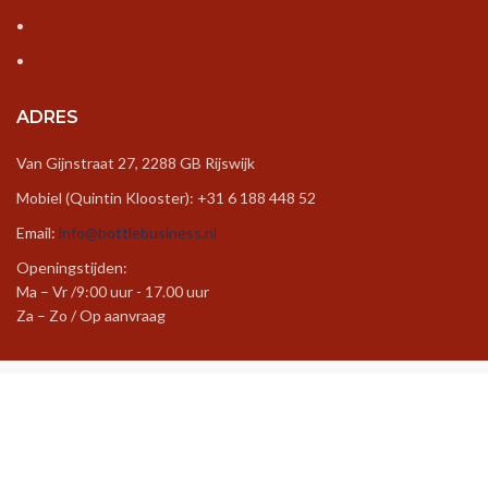
ADRES
Van Gijnstraat 27, 2288 GB Rijswijk
Mobiel (Quintin Klooster): +31 6 188 448 52
Email:
info@bottlebusiness.nl
Openingstijden:
Ma – Vr /9:00 uur - 17.00 uur
Za – Zo / Op aanvraag
Created by
Cinebase
©