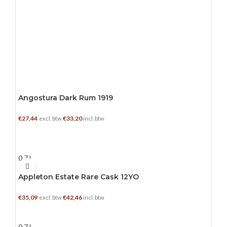
Angostura Dark Rum 1919
€
27,44
€
33,20
excl. btw
incl. btw
TOEVOEGEN AAN WINKELWAGEN
0.7 L
Appleton Estate Rare Cask 12YO
€
35,09
€
42,46
excl. btw
incl. btw
TOEVOEGEN AAN WINKELWAGEN
0.7 L