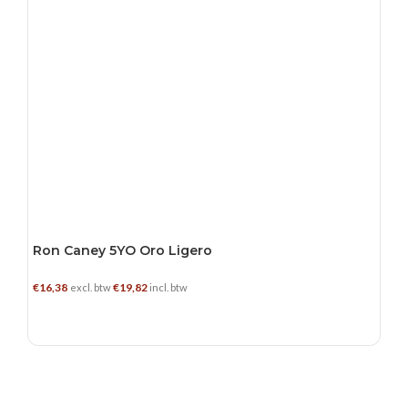
Ron Caney 5YO Oro Ligero
€
16,38
€
19,82
excl. btw
incl. btw
TOEVOEGEN AAN WINKELWAGEN