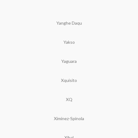
Yanghe Daqu
Yakso
Yaguara
Xquisito
XQ
Ximinez-Spinola
Xibal