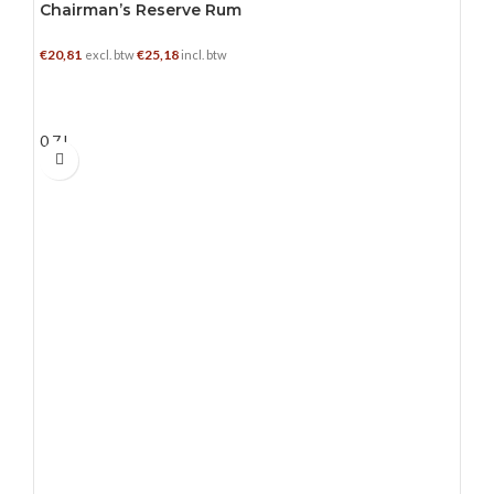
Chairman’s Reserve Rum
€
20,81
€
25,18
excl. btw
incl. btw
TOEVOEGEN AAN WINKELWAGEN
0.7 L