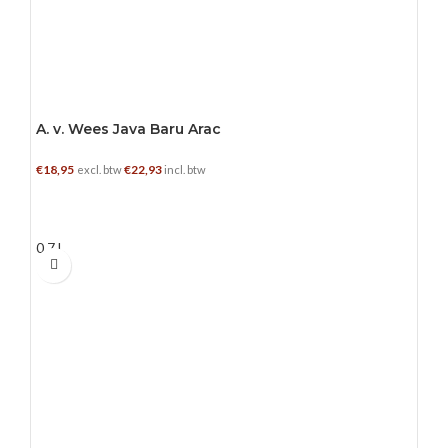
A. v. Wees Java Baru Arac
€
18,95
€
22,93
excl. btw
incl. btw
TOEVOEGEN AAN WINKELWAGEN
0.7 L