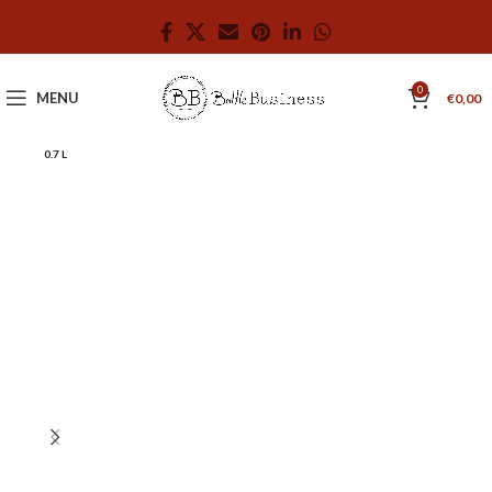
0
MENU
€
0,00
0.7 L