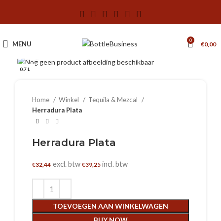
0
MENU
€
0,00
Klik om te vergroten
0.7 L
Home
Winkel
Tequila & Mezcal
Herradura Plata
Herradura Plata
excl. btw
incl. btw
€
32,44
€
39,25
TOEVOEGEN AAN WINKELWAGEN
BUY NOW