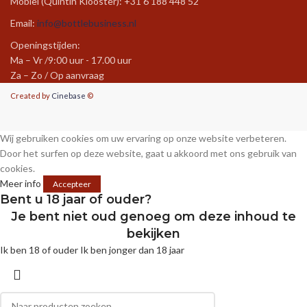
Mobiel (Quintin Klooster): +31 6 188 448 52
Email:
info@bottlebusiness.nl
Openingstijden:
Ma – Vr /9:00 uur - 17.00 uur
Za – Zo / Op aanvraag
Created by
Cinebase
©
Wij gebruiken cookies om uw ervaring op onze website verbeteren.
Door het surfen op deze website, gaat u akkoord met ons gebruik van
cookies.
Meer info
Accepteer
Bent u 18 jaar of ouder?
Je bent niet oud genoeg om deze inhoud te
bekijken
Ik ben 18 of ouder
Ik ben jonger dan 18 jaar