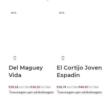
0.7 L
0.7 L
0.7
Del Maguey
El Cortijo Joven
El
Vida
Espadin
J
€
30,18
€
36,52
€
36,74
€
44,45
€
21
excl. btw
incl. btw
excl. btw
incl. btw
Toevoegen aan winkelwagen
Toevoegen aan winkelwagen
Toe