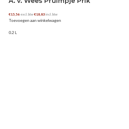
A. v. Wees Pruimpje Prik
€
15,56
€
18,83
excl. btw
incl. btw
Toevoegen aan winkelwagen
0.2 L