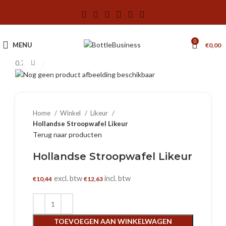
0
MENU
€
0,00
0.7 L
Klik om te vergroten
Home
Winkel
Likeur
Hollandse Stroopwafel Likeur
Terug naar producten
Hollandse Stroopwafel Likeur
excl. btw
incl. btw
€
10,44
€
12,63
TOEVOEGEN AAN WINKELWAGEN