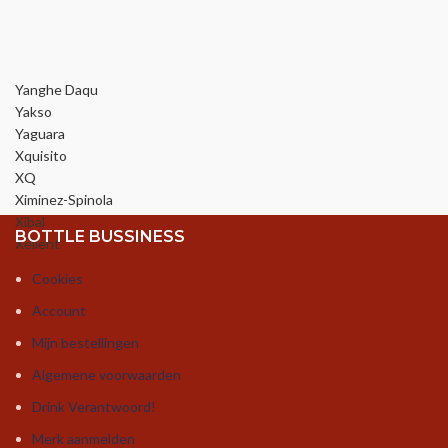
Yanghe Daqu
Yakso
Yaguara
Xquisito
XQ
Ximinez-Spinola
Xibal
BOTTLE BUSSINESS
Xellent
Cookies
Account
Mijn bestellingen
Algemene voorwaarden
Drink Verantwoord!
Merk aanmelden