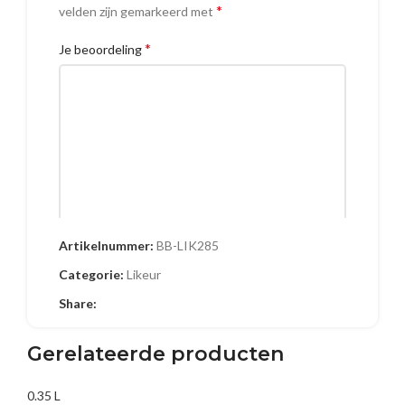
*
velden zijn gemarkeerd met
*
Je beoordeling
Artikelnummer:
BB-LIK285
Naam
Categorie:
Likeur
Share:
E-mail
Gerelateerde producten
0.35 L