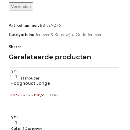
Artikelnummer:
BB-JEN276
Categorieën:
Jenever & Korenwijn
,
Oude Jenever
Share:
Gerelateerde producten
0.5 L
Hooghoudt Jonge
Graanjenever
€
8,69
€
10,51
excl. btw
incl. btw
TOEVOEGEN AAN WINKELWAGEN
0.5 L
Ketel 1 Jenever