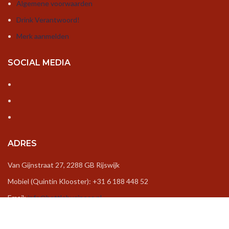
Algemene voorwaarden
Drink Verantwoord!
Merk aanmelden
SOCIAL MEDIA
ADRES
Van Gijnstraat 27, 2288 GB Rijswijk
Mobiel (Quintin Klooster): +31 6 188 448 52
Email:
info@bottlebusiness.nl
Openingstijden:
Ma – Vr /9:00 uur - 17.00 uur