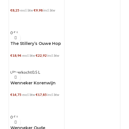
€
8,25
€
9,98
excl. btw
incl. btw
TOEVOEGEN AAN WINKELWAGEN
0.5 L
The Stillery’s Ouwe Hop
Genever
€
18,94
€
22,92
excl. btw
incl. btw
TOEVOEGEN AAN WINKELWAGEN
Uitverkocht
0.5 L
Wenneker Korenwijn
€
14,75
€
17,85
excl. btw
incl. btw
LEES VERDER
0.5 L
Wenneker Oude