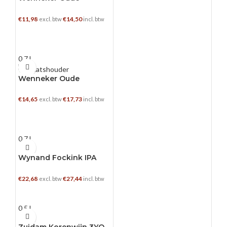
Genever
€
11,98
€
14,50
excl. btw
incl. btw
TOEVOEGEN AAN WINKELWAGEN
0.7 L
Wenneker Oude
Proever Oude Genever
Stenen Kruik
€
14,65
€
17,73
excl. btw
incl. btw
TOEVOEGEN AAN WINKELWAGEN
0.7 L
Wynand Fockink IPA
Genever
€
22,68
€
27,44
excl. btw
incl. btw
TOEVOEGEN AAN WINKELWAGEN
0.5 L
Zuidam Korenwijn 3YO