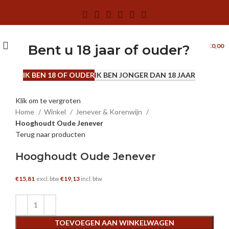
0
MENU
€
0,00
Bent u 18 jaar of ouder?
IK BEN 18 OF OUDER
IK BEN JONGER DAN 18 JAAR
0.7 L
Klik om te vergroten
Home
Winkel
Jenever & Korenwijn
Hooghoudt Oude Jenever
Terug naar producten
Hooghoudt Oude Jenever
€
15,81
€
19,13
excl. btw
incl. btw
TOEVOEGEN AAN WINKELWAGEN