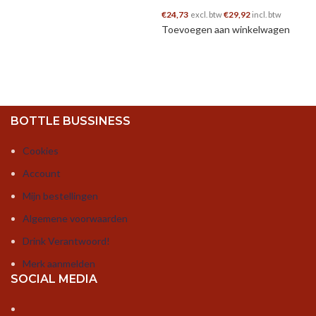
Toe
€
24,73
€
29,92
excl. btw
incl. btw
Toevoegen aan winkelwagen
BOTTLE BUSSINESS
Cookies
Account
Mijn bestellingen
Algemene voorwaarden
Drink Verantwoord!
Merk aanmelden
SOCIAL MEDIA