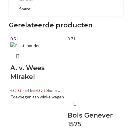
Share:
E-mail
Gerelateerde producten
0.5 L
0.7 L
0.7 
A. v. Wees
Mirakel
€
32,81
€
39,70
excl. btw
incl. btw
Toevoegen aan winkelwagen
Bols Genever
Bo
1575
€
19