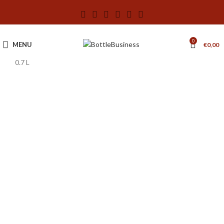
0
MENU
€
0,00
0.7 L