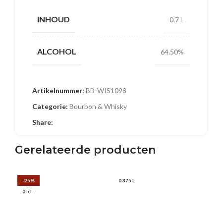
INHOUD
0.7 L
ALCOHOL
64.50%
Artikelnummer:
BB-WIS1098
Categorie:
Bourbon & Whisky
Share:
Gerelateerde producten
-25%
0.375 L
0.7
0.5 L