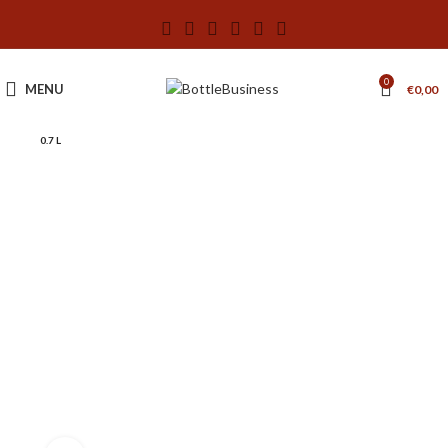
0
MENU
€
0,00
0.7 L