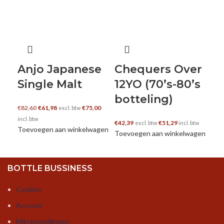
Anjo Japanese
Chequers Over
J
Single Malt
12YO (70’s-80’s
€
14
botteling)
Toe
Oorspronkelijke prijs
Huidige prijs is:
€
82,60
€
61,98
€
75,00
excl. btw
was: €82,60.
€61,98.
incl. btw
€
42,39
€
51,29
excl. btw
incl. btw
Toevoegen aan winkelwagen
Toevoegen aan winkelwagen
BOTTLE BUSSINESS
Cookies
Account
Mijn bestellingen