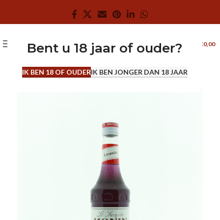
0
MENU
€
0,00
Bent u 18 jaar of ouder?
0.7 L
IK BEN 18 OF OUDER
IK BEN JONGER DAN 18 JAAR