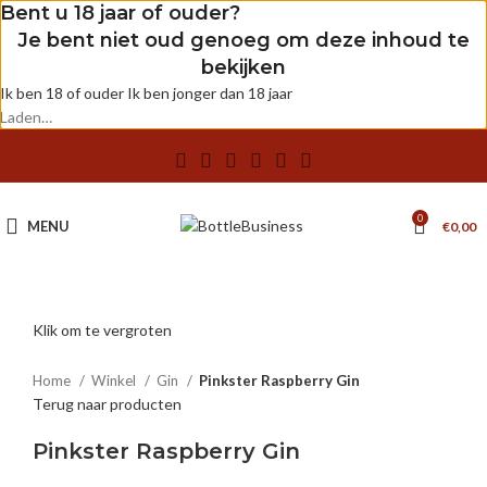
Bent u 18 jaar of ouder?
Je bent niet oud genoeg om deze inhoud te
bekijken
Ik ben 18 of ouder
Ik ben jonger dan 18 jaar
Laden…
0
MENU
€
0,00
0.7 L
Klik om te vergroten
Home
Winkel
Gin
Pinkster Raspberry Gin
Terug naar producten
Pinkster Raspberry Gin