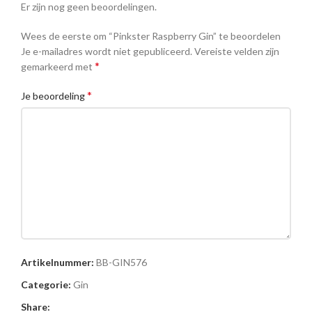
Er zijn nog geen beoordelingen.
Wees de eerste om “Pinkster Raspberry Gin” te beoordelen
Je e-mailadres wordt niet gepubliceerd.
Vereiste velden zijn
*
gemarkeerd met
*
Je beoordeling
Naam
Artikelnummer:
BB-GIN576
Categorie:
Gin
Share: