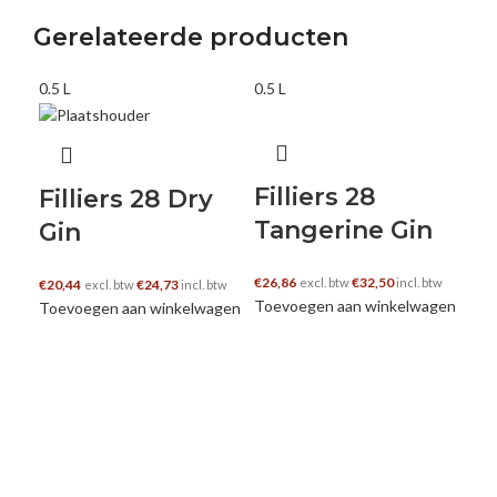
E-mail
Gerelateerde producten
0.5 L
0.5 L
0.5 
Filliers 28
Filliers 28 Dry
Tangerine Gin
Gin
€
26,86
€
32,50
excl. btw
incl. btw
€
20,44
€
24,73
excl. btw
incl. btw
Toevoegen aan winkelwagen
Toevoegen aan winkelwagen
Fi
B
€
22
Toe