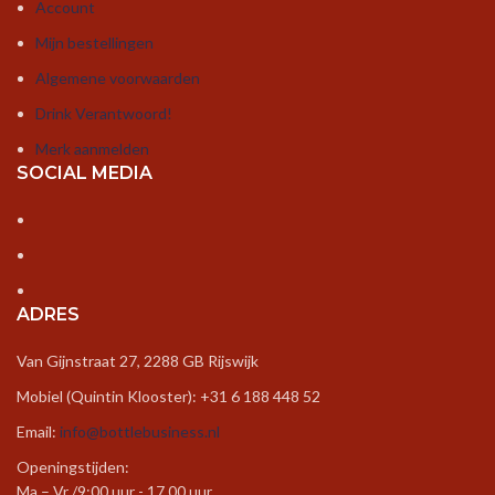
Account
Mijn bestellingen
Algemene voorwaarden
Drink Verantwoord!
Merk aanmelden
SOCIAL MEDIA
ADRES
Van Gijnstraat 27, 2288 GB Rijswijk
Mobiel (Quintin Klooster): +31 6 188 448 52
Email:
info@bottlebusiness.nl
Openingstijden:
Ma – Vr /9:00 uur - 17.00 uur