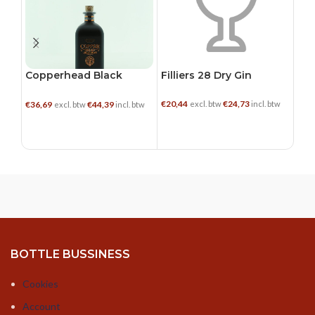
Copperhead Black
Filliers 28 Dry Gin
Fil
Batch
€
20,44
€
24,73
€
26,
€
36,69
€
44,39
excl. btw
incl. btw
excl. btw
incl. btw
TOEVOEGEN AAN WINKELWAGEN
TOEVOEGEN AAN WINKELWAGEN
BOTTLE BUSSINESS
Cookies
Account