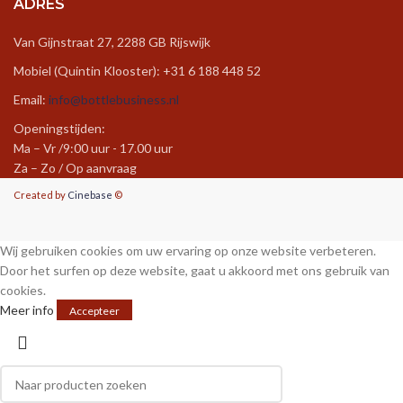
ADRES
Van Gijnstraat 27, 2288 GB Rijswijk
Mobiel (Quintin Klooster): +31 6 188 448 52
Email:
info@bottlebusiness.nl
Openingstijden:
Ma – Vr /9:00 uur - 17.00 uur
Za – Zo / Op aanvraag
Created by
Cinebase
©
Wij gebruiken cookies om uw ervaring op onze website verbeteren.
Door het surfen op deze website, gaat u akkoord met ons gebruik van
cookies.
Meer info
Accepteer