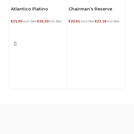
Atlantico Platino
Chairman’s Reserve
0.7 L
0.7 L
0.7
Rum
€
21,90
€
26,50
€
20,81
€
25,18
excl. btw
incl. btw
excl. btw
incl. btw
TOEVOEGEN AAN WINKELWAGEN
TOEVOEGEN AAN WINKELWAGEN
Doo
€
28,