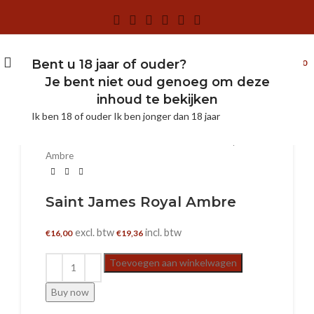
0
MENU
Bent u 18 jaar of ouder?
€
0,00
Klik om te vergroten
Je bent niet oud genoeg om deze
inhoud te bekijken
0.7 L
Ik ben 18 of ouder
Ik ben jonger dan 18 jaar
Home
Winkel
Rum & Cachaca
Saint James Royal
Ambre
Saint James Royal Ambre
excl. btw
incl. btw
€
16,00
€
19,36
Toevoegen aan winkelwagen
Buy now